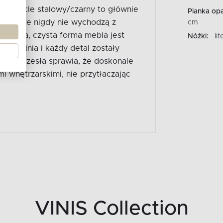
e boucle stalowy/czarny to głównie
Pianka opa
w, które nigdy nie wychodzą z
cm
ryczna, czysta forma mebla jest
Nóżki:
li
żda linia i każdy detal zostały
bryła krzesła sprawia, że doskonale
i wnętrzarskimi, nie przytłaczając
VINIS Collection