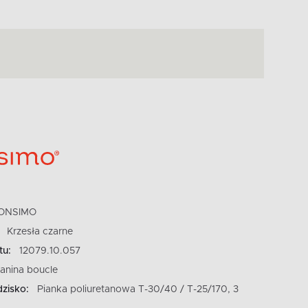
ONSIMO
Krzesła czarne
tu:
12079.10.057
kanina boucle
dzisko:
Pianka poliuretanowa T-30/40 / T-25/170, 3