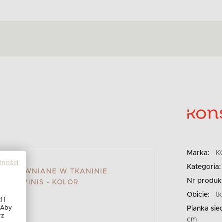
Marka:
K
tności
Kategoria:
O DREWNIANE W TKANINIE
Nr produk
RNY VINIS - KOLOR
Obicie:
t
 i
 Aby
Pianka sie
rz
cm