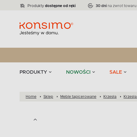
Lampy
Kolekcja narożników RATLO -39 %
VICTO
ELEGANT
Zastawy stołowe 
Liczba produktów:
Liczba produktów:
71
864
Produkty
dostępne od ręki
30 dni
na zwrot towaru
stołowe
Tekstylia
PRODUKTY
NOWOŚCI
SALE
Home
Sklep
Meble tapicerowane
Krzesła
Krzesła