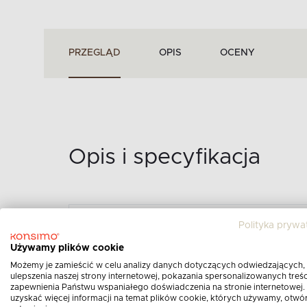
PRZEGLĄD
OPIS
OCENY
Opis i specyfikacja
Polityka prywa
NOWOCZESNE KRZESŁ
Używamy plików cookie
BOUCLE STALOWY/CZA
Możemy je zamieścić w celu analizy danych dotyczących odwiedzających,
STALOWY/CZARNY
ulepszenia naszej strony internetowej, pokazania spersonalizowanych treści
Opis produktu:
zapewnienia Państwu wspaniałego doświadczenia na stronie internetowej.
uzyskać więcej informacji na temat plików cookie, których używamy, otwó