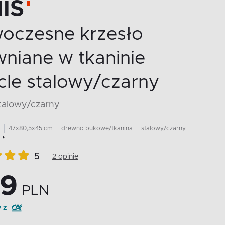
IS
oczesne krzesło
niane w tkaninie
cle stalowy/czarny
stalowy/czarny
47x80,5x45 cm
drewno bukowe/tkanina
stalowy/czarny
5
2 opinie
9
PLN
y z