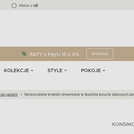
Kolekcja mebli LOFTY -45 %
i akcesoria
EPIRI
TEENS
Krzesła do jadalni
Zasłony
F
Liczba produktów:
Liczba produktów:
40
173
Meble z
UE
RATY z PayU 15 x 0%
SPRAWDŹ
KOLEKCJE
STYLE
POKOJE
 do jadalni
Nowoczesne krzesło drewniane w tkaninie boucle stalowy/cza
KONSIM