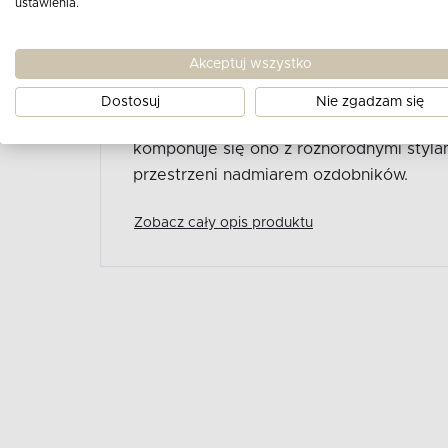
ustawienia.
Nowoczesne krzesło drewniane w tkanini
klasyka z zachowaniem prostych kształtó
Akceptuj wszystko
mody i pozostają ponadczasowe. Geomet
efektem przemyślanego projektu, gdzie ka
Dostosuj
Nie zgadzam się
starannie zaplanowane. Minimalistyczna 
komponuje się ono z różnorodnymi stylam
przestrzeni nadmiarem ozdobników.
Zobacz cały opis produktu