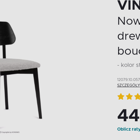
VIN
Now
drew
bou
- kolor 
12079.10.057
SZCZEGÓŁY
44
Oblicz rat