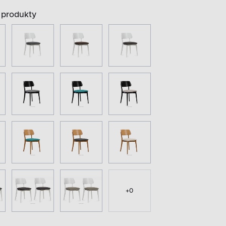
produkty
+
0