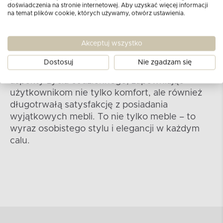
doświadczenia na stronie internetowej. Aby uzyskać więcej informacji
trwałych materiałów, co sprawia, że każdy
na temat plików cookie, których używamy, otwórz ustawienia.
element stanowi harmonijną całość. Drewno
bukowe, użyte do produkcji nóg, jest wspólne
Akceptuj wszystko
dla całej serii, nadając każdemu meblowi
niepowtarzalny charakter. Kolekcja nie tylko
Dostosuj
Nie zgadzam się
zachwyca estetyką a także dba o praktyczne
aspekty życia codziennego, zapewniając
użytkownikom nie tylko komfort, ale również
długotrwałą satysfakcję z posiadania
wyjątkowych mebli. To nie tylko meble – to
wyraz osobistego stylu i elegancji w każdym
calu.