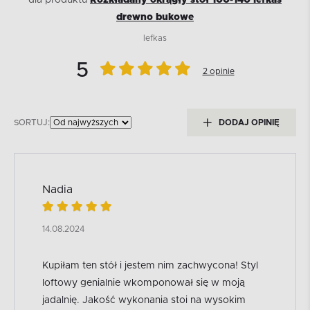
dla produktu
Rozkładany okrągły stół 100-140 lefkas
drewno bukowe
lefkas
5
2 opinie
SORTUJ:
DODAJ OPINIĘ
Nadia
14.08.2024
Kupiłam ten stół i jestem nim zachwycona! Styl
loftowy genialnie wkomponował się w moją
jadalnię. Jakość wykonania stoi na wysokim