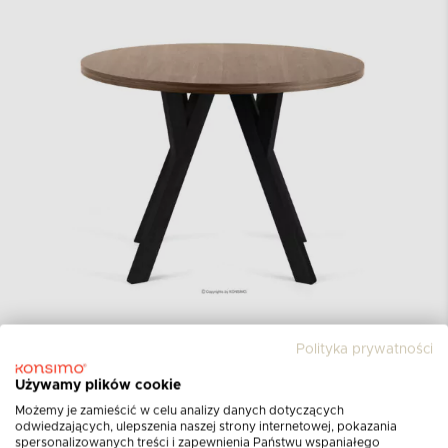
Polityka prywatności
Kolekcja INDAGA
Używamy plików cookie
Możemy je zamieścić w celu analizy danych dotyczących
Koncepcja kolekcji opiera się na połączeniu
odwiedzających, ulepszenia naszej strony internetowej, pokazania
nowoczesnego designu, funkcjonalności oraz
spersonalizowanych treści i zapewnienia Państwu wspaniałego