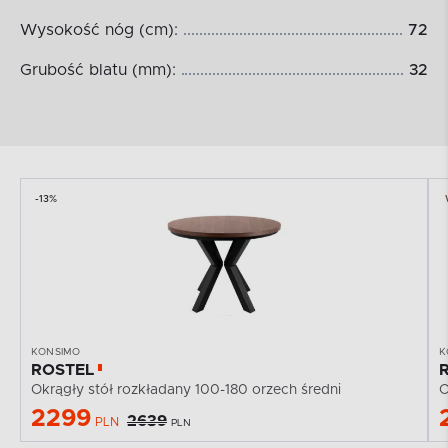
Wysokość nóg (cm):
72
Grubość blatu (mm):
32
-13%
KONSIMO
K
ROSTEL
Okrągły stół rozkładany 100-180 orzech średni
O
2299
2639
PLN
PLN