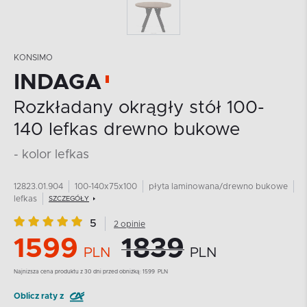
KONSIMO
INDAGA
Rozkładany okrągły stół 100-
140 lefkas drewno bukowe
- kolor lefkas
12823.01.904
100-140x75x100
płyta laminowana/drewno bukowe
lefkas
SZCZEGÓŁY
5
2 opinie
1599
1839
PLN
PLN
Najnizsza cena produktu z 30 dni przed obniżką:
1599
PLN
Oblicz raty z