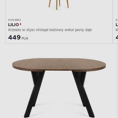
KONSIMO
K
LILIO
Krzesło w stylu vintage beżowy welur jasny dąb
K
449
PLN