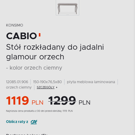
KONSIMO
CABIO
Stół rozkładany do jadalni
glamour orzech
- kolor orzech ciemny
12085.01.906
150-190x76,5x80
płyta meblowa laminowana
orzech ciemny
SZCZEGÓŁY
1119
1299
PLN
PLN
Najnizsza cena produktu z 30 dni przed obniżką:
1119
PLN
Oblicz raty z