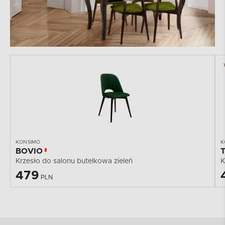
KONSIMO
K
BOVIO
Krzesło do salonu butelkowa zieleń
K
479
PLN