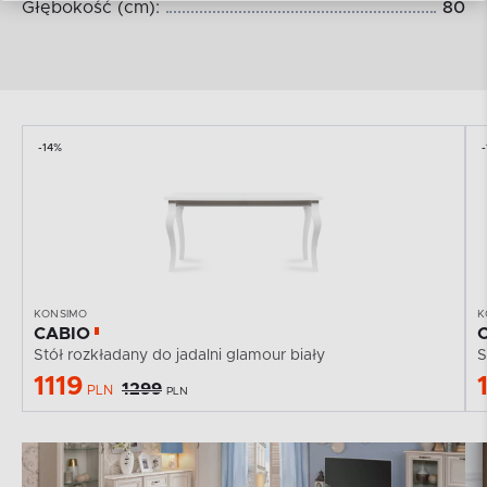
Głębokość (cm):
80
-14%
KONSIMO
K
CABIO
Stół rozkładany do jadalni glamour biały
S
1119
1299
PLN
PLN