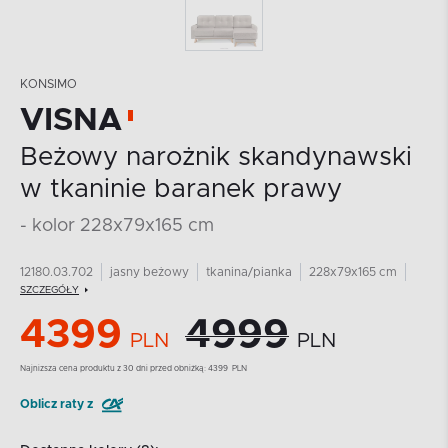
KONSIMO
VISNA
Beżowy narożnik skandynawski
w tkaninie baranek prawy
- kolor 228x79x165 cm
12180.03.702
jasny beżowy
tkanina/pianka
228x79x165 cm
SZCZEGÓŁY
4399
4999
PLN
PLN
Najnizsza cena produktu z 30 dni przed obniżką:
4399
PLN
Oblicz raty z