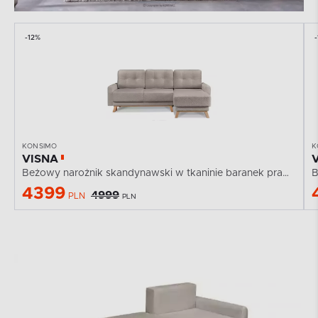
-12%
KONSIMO
K
VISNA
Beżowy narożnik skandynawski w tkaninie baranek prawy
B
4399
4999
PLN
PLN