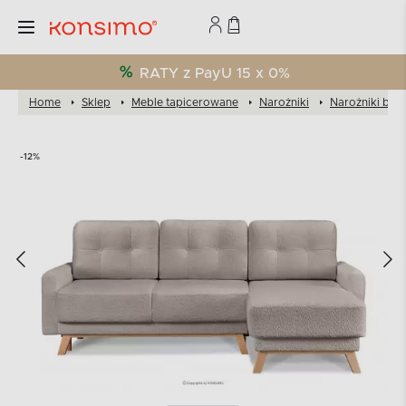
RATY z PayU 15 x 0%
Home
Sklep
Meble tapicerowane
Narożniki
Narożniki bou
-12%