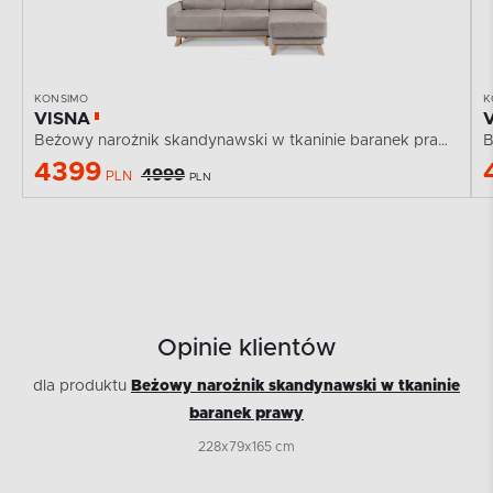
KONSIMO
K
VISNA
Beżowy narożnik skandynawski w tkaninie baranek prawy
B
4399
4999
PLN
PLN
Opinie klientów
dla produktu
Beżowy narożnik skandynawski w tkaninie
baranek prawy
228x79x165 cm