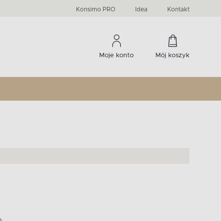
PRIMA
KIDS
Komody, szafki RTV, witryny...
-33 %
irany
Liczba produktów:
Liczba produktów:
274
60
Konsimo PRO
Idea
Kontakt
Moje konto
Mój koszyk