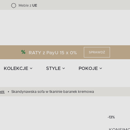
Kolekcja mebli LOFTY -45 %
i akcesoria
EPIRI
TEENS
Krzesła do jadalni
Zasłony
F
Liczba produktów:
Liczba produktów:
40
173
Meble z
UE
RATY z PayU 15 x 0%
SPRAWDŹ
KOLEKCJE
STYLE
POKOJE
nek
Skandynawska sofa w tkaninie baranek kremowa
-13%