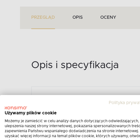
PRZEGLĄD
OPIS
OCENY
Opis i specyfikacja
Polityka prywa
SKANDYNAWSKA SOFA
VISNA - KOLOR 220X7
Używamy plików cookie
Możemy je zamieścić w celu analizy danych dotyczących odwiedzających,
Opis produktu:
ulepszenia naszej strony internetowej, pokazania spersonalizowanych treści
zapewnienia Państwu wspaniałego doświadczenia na stronie internetowej.
uzyskać więcej informacji na temat plików cookie, których używamy, otwó
Skandynawska sofa w tkaninie baranek 