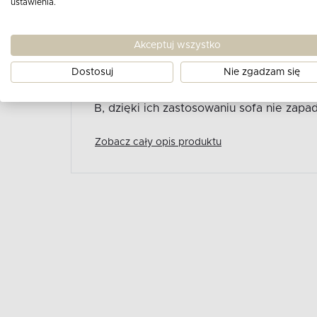
ustawienia.
charakteryzuje się jasnymi drewnianymi 
kolor idealnie pasuje do nordyckiej mody
Akceptuj wszystko
pojemnik na pościel, co przydaje się sz
Wykorzystuje system DL, który jest bardz
Dostosuj
Nie zgadzam się
Siedziska wypełnione są pianką T30 oraz
B, dzięki ich zastosowaniu sofa nie zapad
Zobacz cały opis produktu