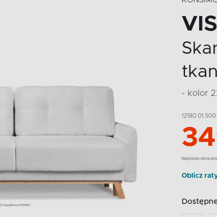
KONSIM
VI
Ska
tka
- kolor
12180.01.500
34
Najnizsza cena pro
Oblicz rat
Dostępne 