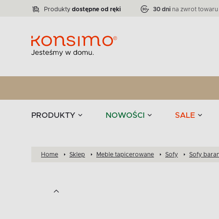
Lampy
Kolekcja narożników RATLO -39 %
VICTO
ELEGANT
Zastawy stołowe 
Liczba produktów:
Liczba produktów:
71
864
Produkty
dostępne od ręki
30 dni
na zwrot towaru
stołowe
Tekstylia
PRODUKTY
NOWOŚCI
SALE
Home
Sklep
Meble tapicerowane
Sofy
Sofy bara