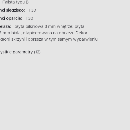
Falista typu B
nki siedzisko:
T30
nki oparcie:
T30
elaża:
płyta pilśniowa 3 mm wnętrze: płyta
6 mm biała, otapicerowana na obrzeżu Dekor
odłogi skrzyni i obrzeża w tym samym wybarwieniu
stkie parametry (12)