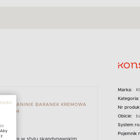
Marka:
K
Kategoria:
tności
 W TKANINIE BARANEK KREMOWA
Nr produk
9X95 CM
Obicie:
b
System ro
 i
 Aby
Pojemnik n
rz
kremowa w stylu skandynawskim,