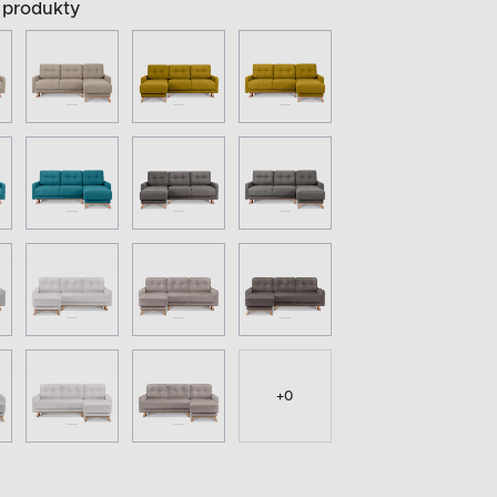
produkty
+
0