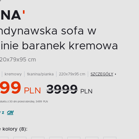
O
SNA
ndynawska sofa w
ninie baranek kremowa
 220x79x95 cm
kremowy
tkanina/pianka
220x79x95 cm
SZCZEGÓŁY
99
3999
PLN
PLN
duktu z 30 dni przed obniżką:
3499
PLN
y z
kolory (8):