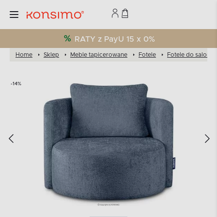
RATY z PayU 15 x 0%
Home
Sklep
Meble tapicerowane
Fotele
Fotele do salonu
-14%