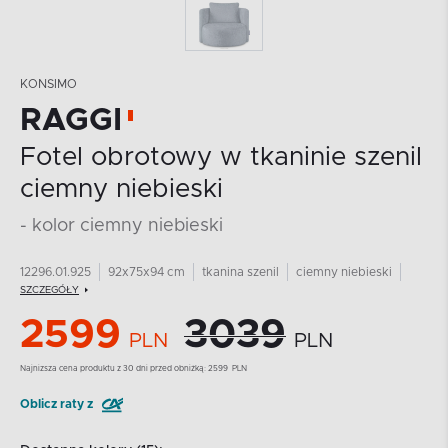
KONSIMO
RAGGI
Fotel obrotowy w tkaninie szenil
ciemny niebieski
- kolor ciemny niebieski
12296.01.925
92x75x94 cm
tkanina szenil
ciemny niebieski
SZCZEGÓŁY
2599
3039
PLN
PLN
Najnizsza cena produktu z 30 dni przed obniżką:
2599
PLN
Oblicz raty z