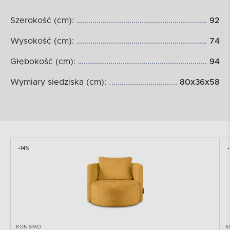
Szerokość (cm):
92
Wysokość (cm):
74
Głębokość (cm):
94
Wymiary siedziska (cm):
80x36x58
-14%
KONSIMO
K