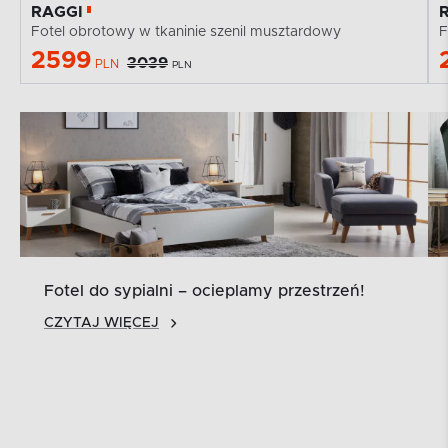
RAGGI
Fotel obrotowy w tkaninie szenil musztardowy
F
2599
3039
PLN
PLN
Fotel do sypialni – ocieplamy przestrzeń!
CZYTAJ WIĘCEJ