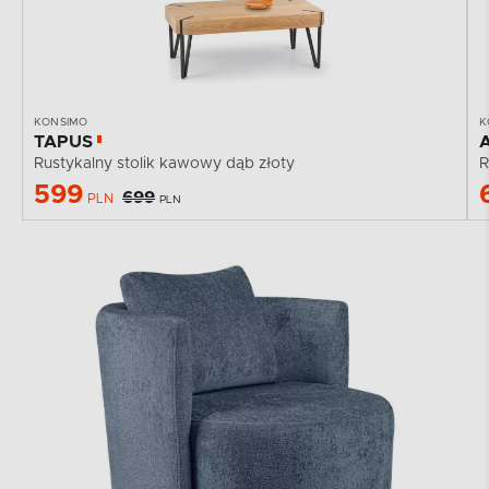
KONSIMO
K
TAPUS
Rustykalny stolik kawowy dąb złoty
R
599
699
PLN
PLN