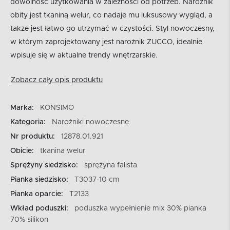
dowolność użytkowania w zależności od potrzeb. Narożnik
obity jest tkaniną welur, co nadaje mu luksusowy wygląd, a
także jest łatwo go utrzymać w czystości. Styl nowoczesny,
w którym zaprojektowany jest narożnik ZUCCO, idealnie
wpisuje się w aktualne trendy wnętrzarskie.
Zobacz cały opis produktu
Marka:
KONSIMO
Kategoria:
Narożniki nowoczesne
Nr produktu:
12878.01.921
Obicie:
tkanina welur
Sprężyny siedzisko:
sprężyna falista
Pianka siedzisko:
T3037-10 cm
Pianka oparcie:
T2133
Wkład poduszki:
poduszka wypełnienie mix 30% pianka
70% silikon