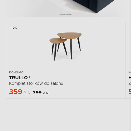
-10%
KONSIMO
K
TRULLO
Komplet stolików do salonu
Z
359
399
PLN
PLN