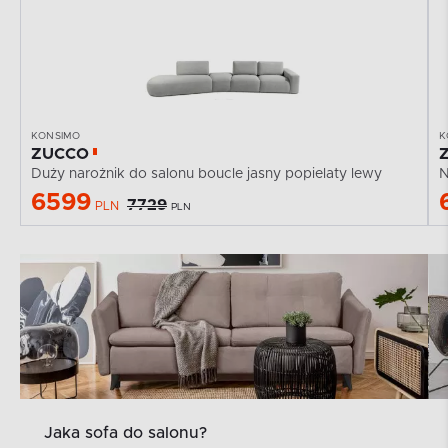
KONSIMO
K
ZUCCO
Duży narożnik do salonu boucle jasny popielaty lewy
N
6599
7729
PLN
PLN
Jaka sofa do salonu?