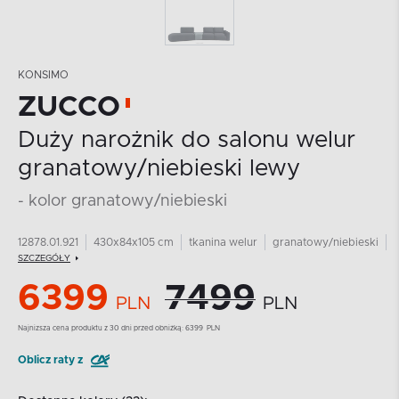
KONSIMO
ZUCCO
Duży narożnik do salonu welur
granatowy/niebieski lewy
- kolor granatowy/niebieski
12878.01.921
430x84x105 cm
tkanina welur
granatowy/niebieski
SZCZEGÓŁY
6399
7499
PLN
PLN
Najnizsza cena produktu z 30 dni przed obniżką:
6399
PLN
Oblicz raty z