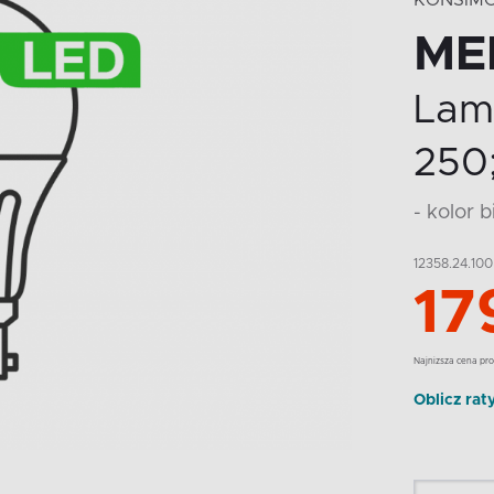
KONSIM
ME
Lam
250;
- kolor b
12358.24.100
17
Najnizsza cena pro
Oblicz rat