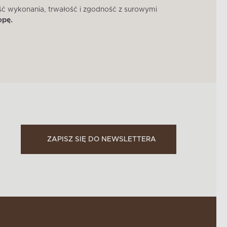
ść wykonania, trwałość i zgodność z surowymi
W 
opę.
ZAPISZ SIĘ DO NEWSLETTERA