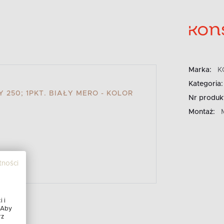
Marka:
K
Kategoria:
 250; 1PKT. BIAŁY MERO - KOLOR
Nr produk
Montaż:
tności
 i
 Aby
rz