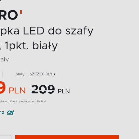
O
RO
pka LED do szafy
 1pkt. biały
iały
biały
SZCZEGÓŁY
9
209
PLN
PLN
duktu z 30 dni przed obniżką:
179
PLN
y z