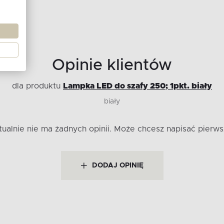
Opinie klientów
dla produktu
Lampka LED do szafy 250; 1pkt. biały
biały
tualnie nie ma żadnych opinii.
Może chcesz napisać pierws
DODAJ OPINIĘ