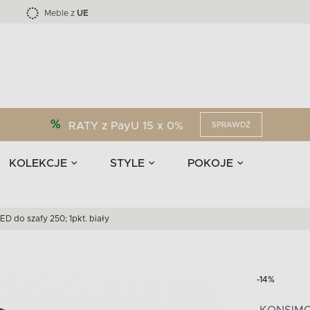
Kolekcja mebli LOFTY -45 %
i akcesoria
EPIRI
TEENS
Krzesła do jadalni
Zasłony
F
Liczba produktów:
Liczba produktów:
40
173
Meble z
UE
RATY z PayU 15 x 0%
SPRAWDŹ
KOLEKCJE
STYLE
POKOJE
D do szafy 250; 1pkt. biały
-14%