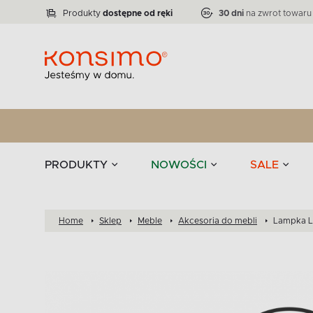
Lampy
Kolekcja narożników RATLO -39 %
VICTO
ELEGANT
Zastawy stołowe 
Liczba produktów:
Liczba produktów:
71
864
Produkty
dostępne od ręki
30 dni
na zwrot towaru
stołowe
Tekstylia
PRODUKTY
NOWOŚCI
SALE
Home
Sklep
Meble
Akcesoria do mebli
Lampka LE