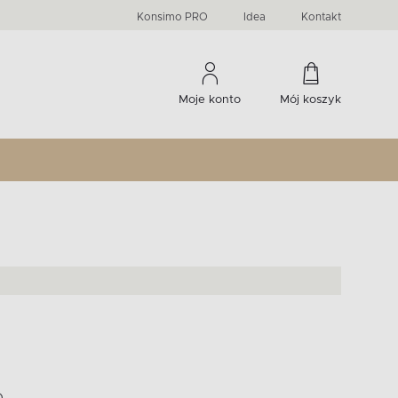
PRIMA
KIDS
Komody, szafki RTV, witryny...
-33 %
irany
Liczba produktów:
Liczba produktów:
274
60
Konsimo PRO
Idea
Kontakt
Moje konto
Mój koszyk