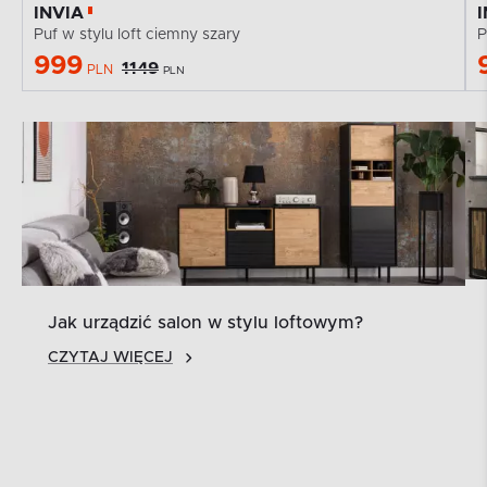
INVIA
Puf w stylu loft ciemny szary
P
999
1149
PLN
PLN
Jak urządzić salon w stylu loftowym?
CZYTAJ WIĘCEJ