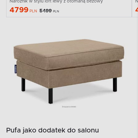
Narożnik w stylu loft lewy z otomaną beżowy
N
4799
5499
PLN
PLN
Pufa jako dodatek do salonu