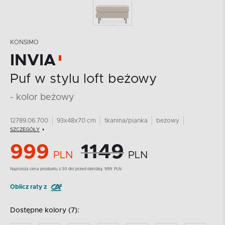
KONSIMO
INVIA
Puf w stylu loft beżowy
- kolor beżowy
12789.06.700
93x48x70 cm
tkanina/pianka
beżowy
SZCZEGÓŁY
999
1149
PLN
PLN
Najnizsza cena produktu z 30 dni przed obniżką:
999
PLN
Oblicz raty z
Dostępne kolory (7):