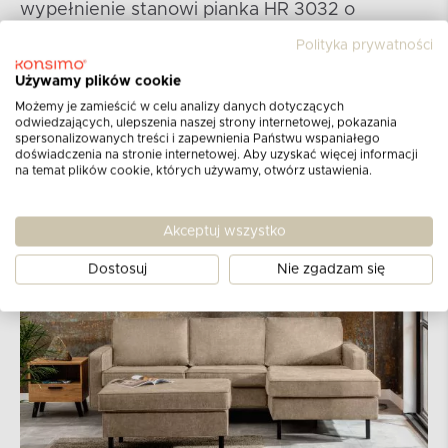
wypełnienie stanowi pianka HR 3032 o
grubości 5 cm oraz T 2842 o grubości 9 cm. Te
Polityka prywatności
dwie warstwy pianki gwarantują doskonałe
dopasowanie do kształtu ciała i długotrwałą
Używamy plików cookie
sprężystość.
Możemy je zamieścić w celu analizy danych dotyczących
odwiedzających, ulepszenia naszej strony internetowej, pokazania
spersonalizowanych treści i zapewnienia Państwu wspaniałego
doświadczenia na stronie internetowej. Aby uzyskać więcej informacji
na temat plików cookie, których używamy, otwórz ustawienia.
Akceptuj wszystko
Dostosuj
Nie zgadzam się