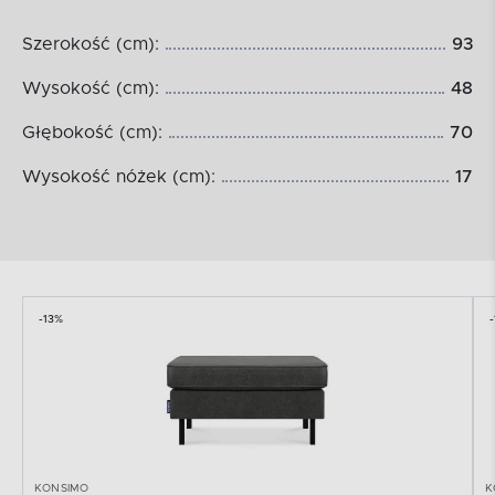
Szerokość (cm):
93
Wysokość (cm):
48
Głębokość (cm):
70
Wysokość nóżek (cm):
17
-13%
KONSIMO
K