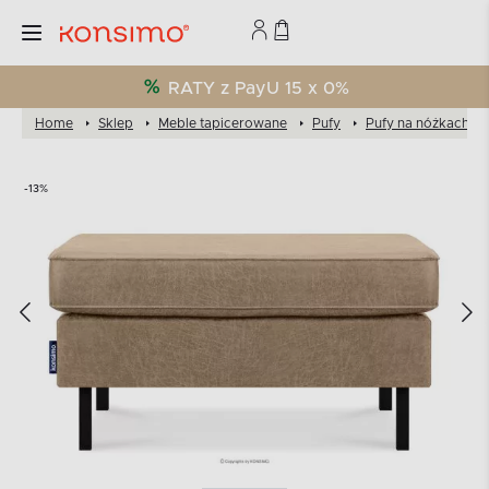
RATY z PayU 15 x 0%
Home
Sklep
Meble tapicerowane
Pufy
Pufy na nóżkach
-13%