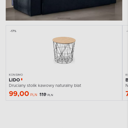
-17%
KONSIMO
K
LIDO
Druciany stolik kawowy naturalny blat
N
99,00
119
PLN
PLN