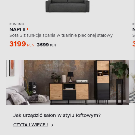
KONSIMO
K
NAPI II
N
Sofa 3 z funkcją spania w tkaninie plecionej stalowy
S
3199
3699
PLN
PLN
Jak urządzić salon w stylu loftowym?
CZYTAJ WIĘCEJ