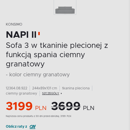
KONSIMO
NAPI II
Sofa 3 w tkaninie plecionej z
funkcją spania ciemny
granatowy
- kolor ciemny granatowy
12364.08.922
244x89x101 cm
tkanina pleciona
ciemny granatowy
SZCZEGÓŁY
3199
3699
PLN
PLN
Najnizsza cena produktu z 30 dni przed obniżką:
3199
PLN
Oblicz raty z