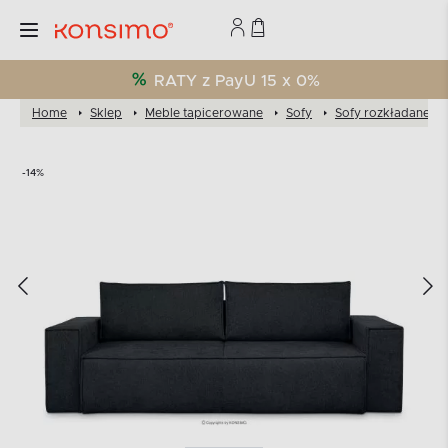
RATY z PayU 15 x 0%
Home
Sklep
Meble tapicerowane
Sofy
Sofy rozkładane
-14%