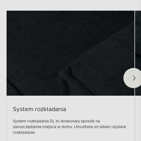
System rozkładania
System rozkładania DL to doskonały sposób na
zaoszczędzenie miejsca w domu. Umożliwia on łatwe i szybkie
rozkładanie.