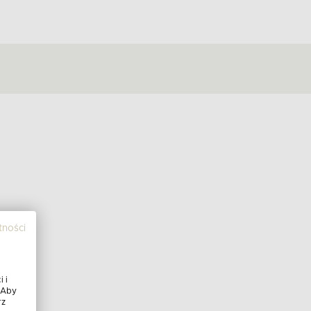
tności
 i
 Aby
rz