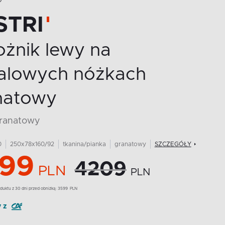
O
STRI
ożnik lewy na
alowych nóżkach
natowy
granatowy
0
250x78x160/92
tkanina/pianka
granatowy
SZCZEGÓŁY
99
4209
PLN
PLN
duktu z 30 dni przed obniżką:
3599
PLN
y z