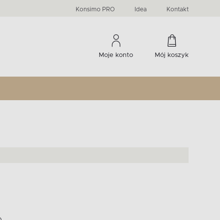
PRIMA
KIDS
Komody, szafki RTV, witryny...
-33 %
irany
Liczba produktów:
Liczba produktów:
274
60
Konsimo PRO
Idea
Kontakt
Moje konto
Mój koszyk