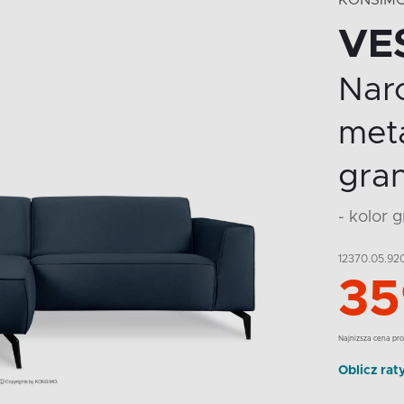
KONSIM
VE
Nar
met
gra
- kolor 
12370.05.92
35
Najnizsza cena pro
Oblicz rat