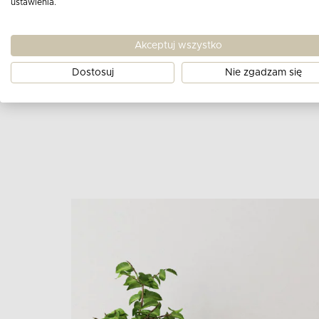
ustawienia.
Rodzaj pianki oparcie:
Pianka T2233
Nóżki:
stopka metalowa
Akceptuj wszystko
Typ:
lewy
Dostosuj
Nie zgadzam się