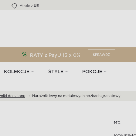
Kolekcja mebli LOFTY -45 %
i akcesoria
EPIRI
TEENS
Krzesła do jadalni
Zasłony
F
Liczba produktów:
Liczba produktów:
40
173
Meble z
UE
RATY z PayU 15 x 0%
SPRAWDŹ
KOLEKCJE
STYLE
POKOJE
niki do salonu
Narożnik lewy na metalowych nóżkach granatowy
-14%