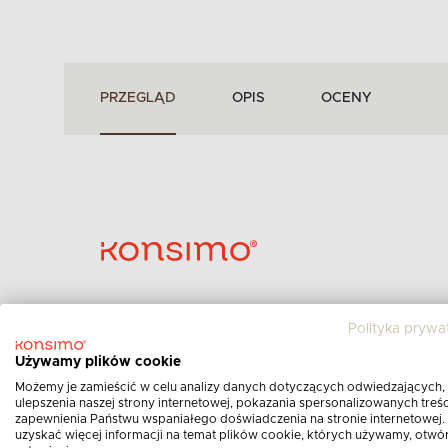
PRZEGLĄD
OPIS
OCENY
Polityka prywa
Marka:
KONSIMO
Kategoria:
Narożniki nowoczesne
Używamy plików cookie
Nr produktu:
12370.05.920
Możemy je zamieścić w celu analizy danych dotyczących odwiedzających,
ulepszenia naszej strony internetowej, pokazania spersonalizowanych treści
Sprężyny:
sprężyna falista
zapewnienia Państwu wspaniałego doświadczenia na stronie internetowej.
uzyskać więcej informacji na temat plików cookie, których używamy, otwó
Rodzaj pianki siedzisko:
Pianka T3538