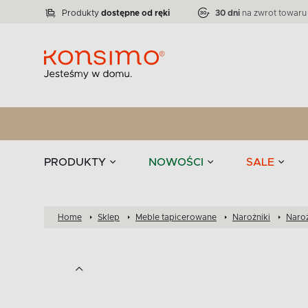
Lampy
Kolekcja narożników RATLO -39 %
VICTO
ELEGANT
Zastawy stołowe 
Liczba produktów:
Liczba produktów:
71
864
Produkty
dostępne od ręki
30 dni
na zwrot towaru
stołowe
Tekstylia
PRODUKTY
NOWOŚCI
SALE
Home
Sklep
Meble tapicerowane
Narożniki
Naroż