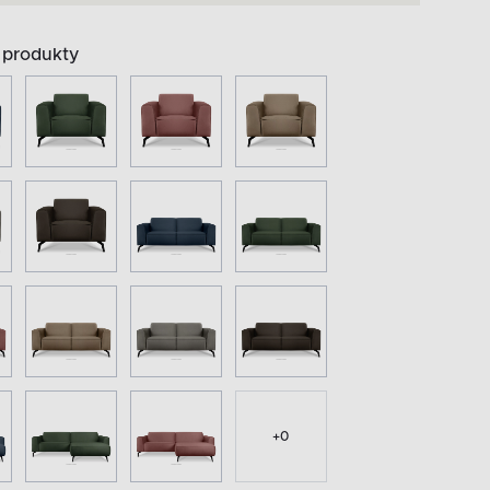
produkty
+
0