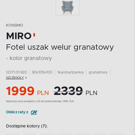
KONSIMO
MIRO
Fotel uszak welur granatowy
- kolor granatowy
12371.01.920
90x105x100
tkanina/pianka
granatowy
SZCZEGÓŁY
1999
2339
PLN
PLN
Najnizsza cena produktu z 30 dni przed obniżką:
1999
PLN
Oblicz raty z
Dostępne kolory (7):