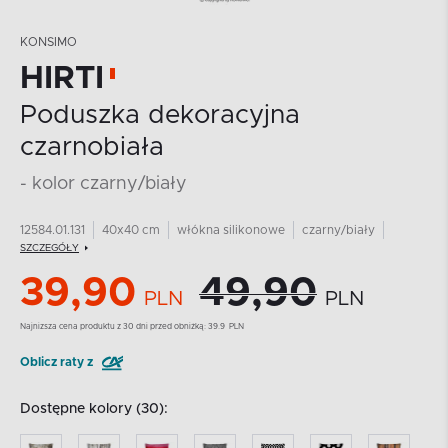
KONSIMO
HIRTI
Poduszka dekoracyjna
czarnobiała
- kolor czarny/biały
12584.01.131
40x40 cm
włókna silikonowe
czarny/biały
SZCZEGÓŁY
39,90
49,90
PLN
PLN
Najnizsza cena produktu z 30 dni przed obniżką:
39.9
PLN
Oblicz raty z
Dostępne kolory (30):