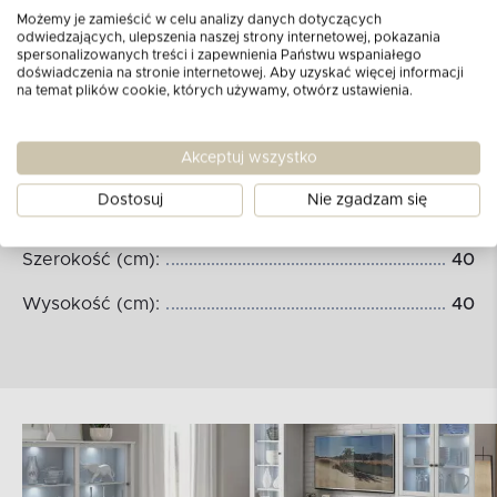
Możemy je zamieścić w celu analizy danych dotyczących
odwiedzających, ulepszenia naszej strony internetowej, pokazania
spersonalizowanych treści i zapewnienia Państwu wspaniałego
doświadczenia na stronie internetowej. Aby uzyskać więcej informacji
na temat plików cookie, których używamy, otwórz ustawienia.
Akceptuj wszystko
Wymiary produktu:
Dostosuj
Nie zgadzam się
Szerokość (cm):
40
Wysokość (cm):
40