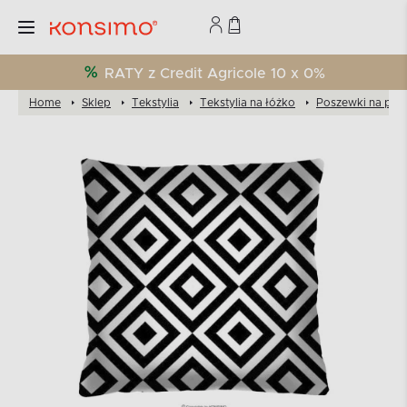
RATY z Credit Agricole 10 x 0%
Home
Sklep
Tekstylia
Tekstylia na łóżko
Poszewki na pod