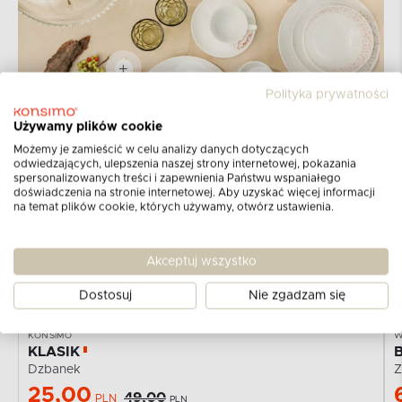
Polityka prywatności
Używamy plików cookie
Możemy je zamieścić w celu analizy danych dotyczących
odwiedzających, ulepszenia naszej strony internetowej, pokazania
spersonalizowanych treści i zapewnienia Państwu wspaniałego
doświadczenia na stronie internetowej. Aby uzyskać więcej informacji
W MAGAZYNIE
-49%
na temat plików cookie, których używamy, otwórz ustawienia.
Akceptuj wszystko
Dostosuj
Nie zgadzam się
KONSIMO
W
KLASIK
Dzbanek
25,00
49,00
PLN
PLN