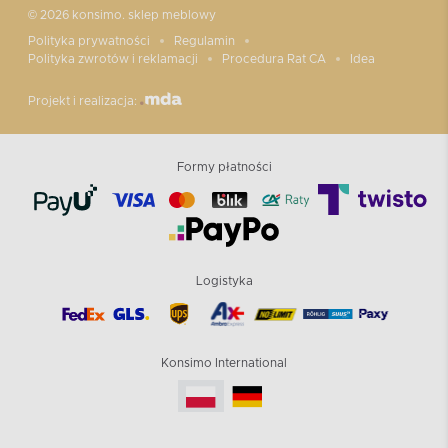
© 2026 konsimo. sklep meblowy
Polityka prywatności
Regulamin
Polityka zwrotów i reklamacji
Procedura Rat CA
Idea
Projekt i realizacja:
Formy płatności
Logistyka
Konsimo International