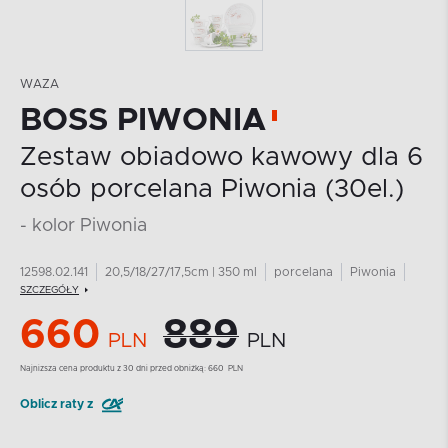
WAZA
BOSS PIWONIA
Zestaw obiadowo kawowy dla 6
osób porcelana Piwonia (30el.)
- kolor Piwonia
12598.02.141
20,5/18/27/17,5cm | 350 ml
porcelana
Piwonia
SZCZEGÓŁY
660
889
PLN
PLN
Najnizsza cena produktu z 30 dni przed obniżką:
660
PLN
Oblicz raty z