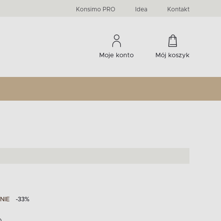
PRIMA
KIDS
Komody, szafki RTV, witryny...
-33 %
irany
Liczba produktów:
Liczba produktów:
274
60
Konsimo PRO
Idea
Kontakt
Moje konto
Mój koszyk
NIE
-33%