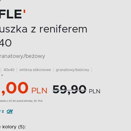
O
FLE
uszka z reniferem
40
 granatowy/beżowy
40x40
włókna silikonowe
granatowy/beżowy
,00
59,90
PLN
PLN
duktu z 30 dni przed obniżką:
40
PLN
y z
kolory (5):