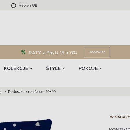
Kolekcja mebli LOFTY -45 %
i akcesoria
EPIRI
TEENS
Krzesła do jadalni
Zasłony
F
Liczba produktów:
Liczba produktów:
40
173
Meble z
UE
RATY z PayU 15 x 0%
SPRAWDŹ
KOLEKCJE
STYLE
POKOJE
i
Poduszka z reniferem 40×40
W MAGAZY