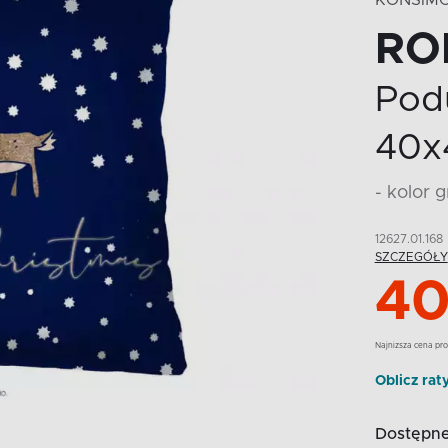
KONSIM
RO
Pod
40x
- kolor
12627.01.168
SZCZEGÓŁY
40
Najnizsza cena pro
Oblicz rat
Dostępne 