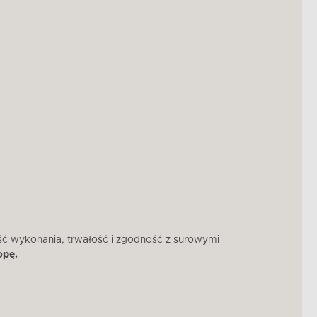
ść wykonania, trwałość i zgodność z surowymi
W 
opę.