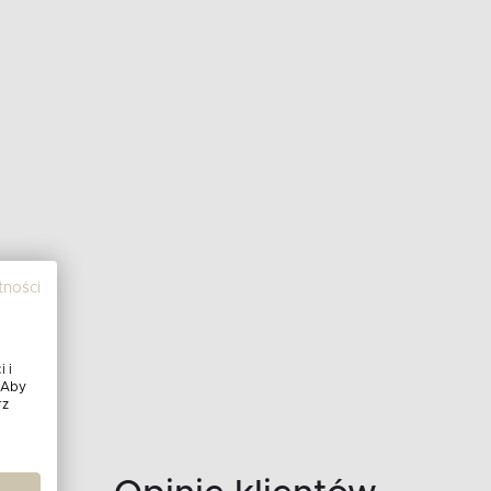
tności
 i
 Aby
rz