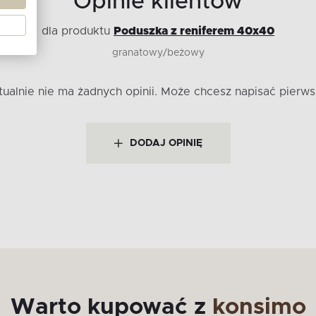
Opinie klientów
dla produktu
Poduszka z reniferem 40x40
granatowy/beżowy
tualnie nie ma żadnych opinii.
Może chcesz napisać pierws
DODAJ OPINIĘ
Warto kupować z
konsimo