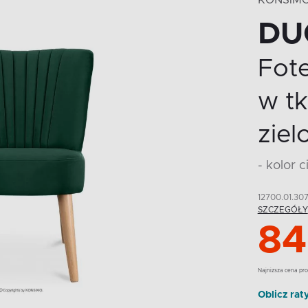
KONSIM
DU
Fot
w tk
ziel
- kolor 
12700.01.30
SZCZEGÓŁY
84
Najnizsza cena pro
Oblicz rat