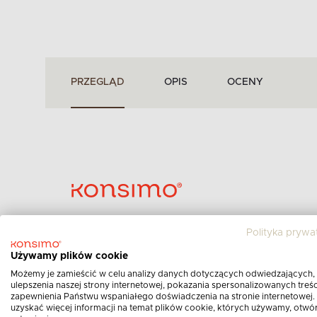
PRZEGLĄD
OPIS
OCENY
Polityka prywa
Marka:
KONSIMO
Używamy plików cookie
Kategoria:
Fotele do sypialni
Możemy je zamieścić w celu analizy danych dotyczących odwiedzających,
Nr produktu:
12700.01.307
ulepszenia naszej strony internetowej, pokazania spersonalizowanych treści
zapewnienia Państwu wspaniałego doświadczenia na stronie internetowej.
Obicie:
welur
uzyskać więcej informacji na temat plików cookie, których używamy, otwó