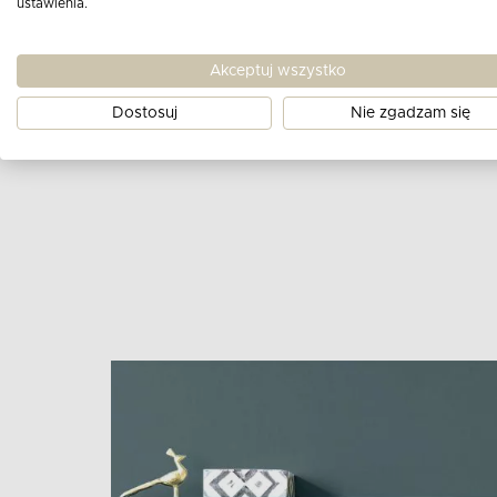
ustawienia.
Oparcie:
pianka T30/38
Twardość siedziska:
średnia
Akceptuj wszystko
Stelaż:
drewno, mdf
Siedzisko:
pas sprężysty, pianka T30/38
Dostosuj
Nie zgadzam się
Nóżki:
Drewno bukowe w kolorze naturalnym