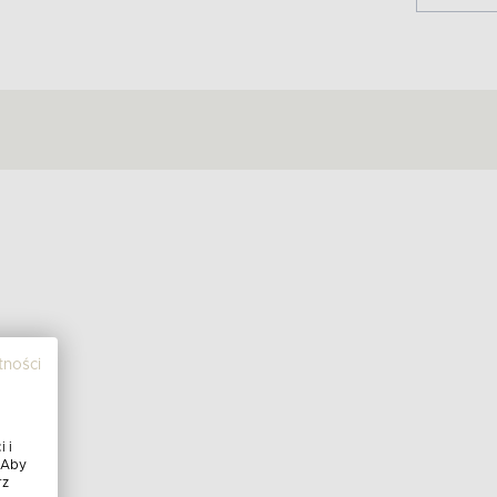
tności
 i
 Aby
rz