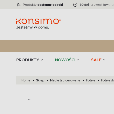
Lampy
Kolekcja narożników RATLO -39 %
VICTO
ELEGANT
Zastawy stołowe 
Liczba produktów:
Liczba produktów:
71
864
Produkty
dostępne od ręki
30 dni
na zwrot towaru
stołowe
Tekstylia
PRODUKTY
NOWOŚCI
SALE
Home
Sklep
Meble tapicerowane
Fotele
Fotele d