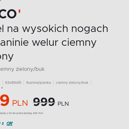
O
CO
el na wysokich nogach
aninie welur ciemny
ony
ciemny zielony/buk
7
63x89x65
tkanina/pianka
ciemny zielony/buk
9
999
PLN
PLN
duktu z 30 dni przed obniżką:
849
PLN
y z