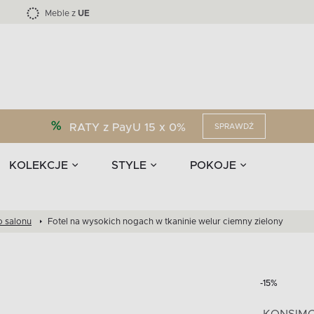
Kolekcja mebli LOFTY -45 %
i akcesoria
EPIRI
TEENS
Krzesła do jadalni
Zasłony
F
Liczba produktów:
Liczba produktów:
40
173
Meble z
UE
RATY z PayU 15 x 0%
SPRAWDŹ
KOLEKCJE
STYLE
POKOJE
o salonu
Fotel na wysokich nogach w tkaninie welur ciemny zielony
-15%