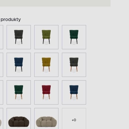
produkty
+
0