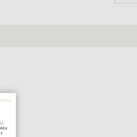
tności
 i
 Aby
rz