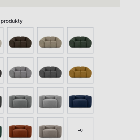
produkty
+
0