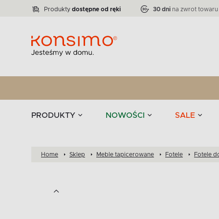
Lampy
Kolekcja narożników RATLO -39 %
VICTO
ELEGANT
Zastawy stołowe 
Liczba produktów:
Liczba produktów:
71
864
Produkty
dostępne od ręki
30 dni
na zwrot towaru
stołowe
Tekstylia
PRODUKTY
NOWOŚCI
SALE
Home
Sklep
Meble tapicerowane
Fotele
Fotele d