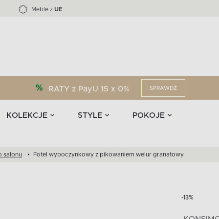
Kolekcja mebli LOFTY -45 %
i akcesoria
EPIRI
TEENS
Krzesła do jadalni
Zasłony
F
Liczba produktów:
Liczba produktów:
40
173
Meble z
UE
RATY z PayU 15 x 0%
SPRAWDŹ
KOLEKCJE
STYLE
POKOJE
o salonu
Fotel wypoczynkowy z pikowaniem welur granatowy
-13%