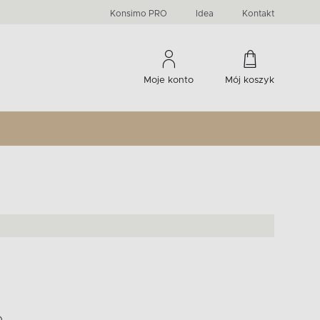
PRIMA
KIDS
Komody, szafki RTV, witryny...
-33 %
irany
Liczba produktów:
Liczba produktów:
274
60
Konsimo PRO
Idea
Kontakt
Moje konto
Mój koszyk