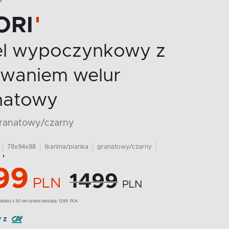
O
ORI
el wypoczynkowy z
owaniem welur
natowy
granatowy/czarny
78x94x88
tkanina/pianka
granatowy/czarny
99
1499
PLN
PLN
duktu z 30 dni przed obniżką:
1299
PLN
y z