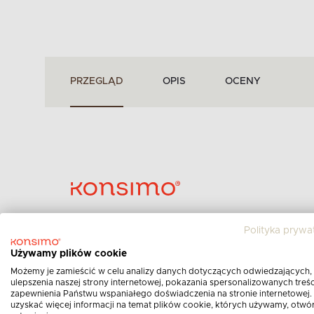
PRZEGLĄD
OPIS
OCENY
Polityka prywa
Marka:
KONSIMO
Używamy plików cookie
Kategoria:
Fotele do sypialni
Możemy je zamieścić w celu analizy danych dotyczących odwiedzających,
Nr produktu:
12701.01.920
ulepszenia naszej strony internetowej, pokazania spersonalizowanych treści
zapewnienia Państwu wspaniałego doświadczenia na stronie internetowej.
Obicie:
welur
uzyskać więcej informacji na temat plików cookie, których używamy, otwó