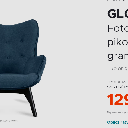
KONSIM
GL
Fot
pik
gra
- kolor 
12701.01.920
SZCZEGÓŁY
12
Najnizsza cena pro
Oblicz rat