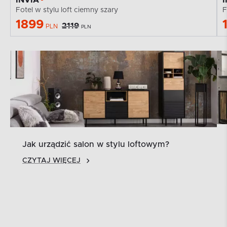
Fotel w stylu loft ciemny szary
F
1899
2119
PLN
PLN
Jak urządzić salon w stylu loftowym?
CZYTAJ WIĘCEJ