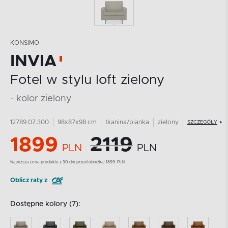
KONSIMO
INVIA
Fotel w stylu loft zielony
- kolor zielony
12789.07.300
98x87x98 cm
tkanina/pianka
zielony
SZCZEGÓŁY
1899
2119
PLN
PLN
Najnizsza cena produktu z 30 dni przed obniżką:
1899
PLN
Oblicz raty z
Dostępne kolory (7):