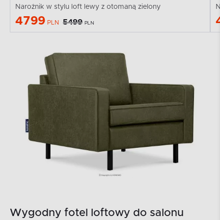
Narożnik w stylu loft lewy z otomaną zielony
N
4799
5499
PLN
PLN
Wygodny fotel loftowy do salonu