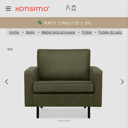
RATY z PayU 15 x 0%
Home
Sklep
Meble tapicerowane
Fotele
Fotele do salonu
-10%