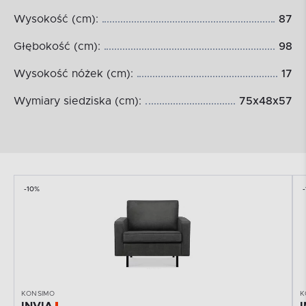
Wysokość (cm):
87
Głębokość (cm):
98
Wysokość nóżek (cm):
17
Wymiary siedziska (cm):
75x48x57
-10%
KONSIMO
K
INVIA