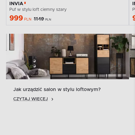
INVIA
Puf w stylu loft ciemny szary
P
999
1149
PLN
PLN
Jak urządzić salon w stylu loftowym?
CZYTAJ WIĘCEJ