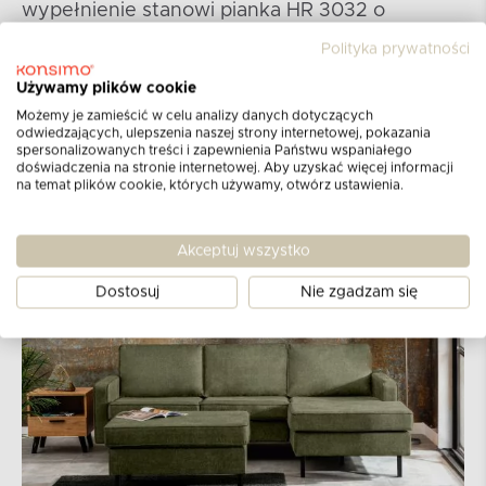
wypełnienie stanowi pianka HR 3032 o
grubości 5 cm oraz T 2842 o grubości 9 cm. Te
Polityka prywatności
dwie warstwy pianki gwarantują doskonałe
dopasowanie do kształtu ciała i długotrwałą
Używamy plików cookie
sprężystość.
Możemy je zamieścić w celu analizy danych dotyczących
odwiedzających, ulepszenia naszej strony internetowej, pokazania
spersonalizowanych treści i zapewnienia Państwu wspaniałego
doświadczenia na stronie internetowej. Aby uzyskać więcej informacji
na temat plików cookie, których używamy, otwórz ustawienia.
Akceptuj wszystko
Dostosuj
Nie zgadzam się