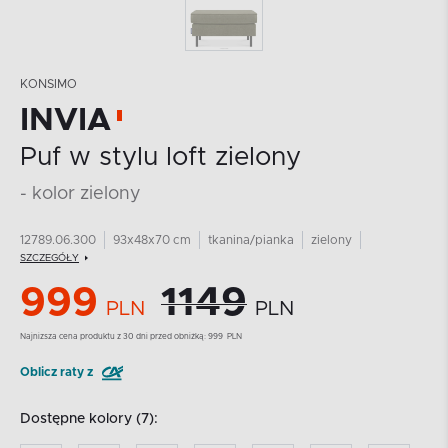
KONSIMO
INVIA
Puf w stylu loft zielony
- kolor zielony
12789.06.300
93x48x70 cm
tkanina/pianka
zielony
SZCZEGÓŁY
999
1149
PLN
PLN
Najnizsza cena produktu z 30 dni przed obniżką:
999
PLN
Oblicz raty z
Dostępne kolory (7):