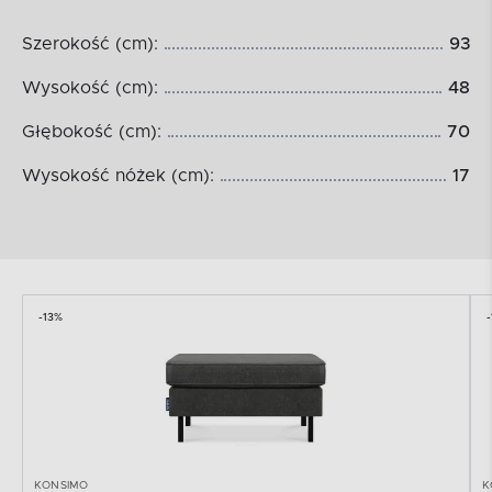
Szerokość (cm):
93
Wysokość (cm):
48
Głębokość (cm):
70
Wysokość nóżek (cm):
17
-13%
KONSIMO
K