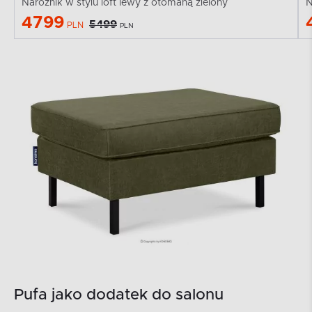
Narożnik w stylu loft lewy z otomaną zielony
N
4799
5499
PLN
PLN
Pufa jako dodatek do salonu