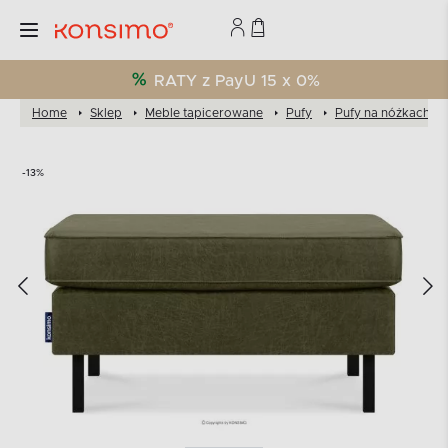
RATY z PayU 15 x 0%
Home
Sklep
Meble tapicerowane
Pufy
Pufy na nóżkach
-13%