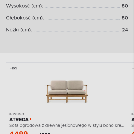
Wysokość (cm):
80
Głębokość (cm):
80
Nóżki (cm):
24
-10%
KONSIMO
K
ATREDA
Sofa ogrodowa z drewna jesionowego w stylu boho krewowy