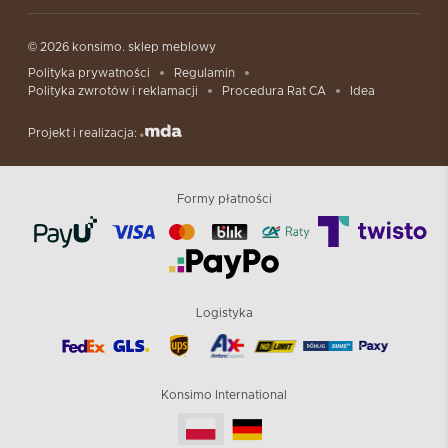
© 2026 konsimo. sklep meblowy
Polityka prywatności
Regulamin
Polityka zwrotów i reklamacji
Procedura Rat CA
Idea
Projekt i realizacja:
Formy płatności
Logistyka
Konsimo International