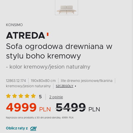
KONSIMO
ATREDA
Sofa ogrodowa drewniana w
stylu boho kremowy
- kolor kremowy/jesion naturalny
12863.12.174
190x80x80 cm
lite drewno jesionowe/tkanina
kremowy/jesion naturalny
SZCZEGÓŁY
5
2 opinie
4999
5499
PLN
PLN
Najnizsza cena produktu z 30 dni przed obniżką:
4999
PLN
Oblicz raty z