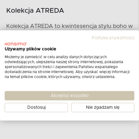
Kolekcja ATREDA
Kolekcja ATREDA to kwintesencja stylu boho w
meblach ogrodowych, która wniesie do Twojej
Polityka prywatności
przestrzeni relaksu nutę egzotyki i naturalnego
piękna. Każdy element tej kolekcji został
Używamy plików cookie
zaprojektowany z myślą o harmonii z
Możemy je zamieścić w celu analizy danych dotyczących
odwiedzających, ulepszenia naszej strony internetowej, pokazania
otoczeniem, tworząc spójną i elegancką
spersonalizowanych treści i zapewnienia Państwu wspaniałego
całość. Meble z kolekcji ATREDA łączą w sobie
doświadczenia na stronie internetowej. Aby uzyskać więcej informacji
na temat plików cookie, których używamy, otwórz ustawienia.
funkcjonalność, komfort i estetykę, co czyni je
idealnym wyborem dla osób ceniących sobie
niepowtarzalny design i wysoką jakość
Akceptuj wszystko
wykonania. Szeroki wybór modułów pozwala
Dostosuj
Nie zgadzam się
na dowolne zmontowanie mebla według
własnych potrzeb.