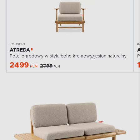
KONSIMO
K
ATREDA
Fotel ogrodowy w stylu boho kremowy/jesion naturalny
P
2499
2799
PLN
PLN