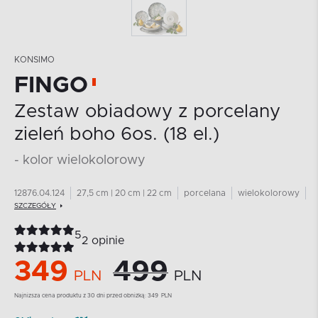
KONSIMO
FINGO
Zestaw obiadowy z porcelany
zieleń boho 6os. (18 el.)
- kolor wielokolorowy
12876.04.124
27,5 cm | 20 cm | 22 cm
porcelana
wielokolorowy
SZCZEGÓŁY
5
2 opinie
349
499
PLN
PLN
Najnizsza cena produktu z 30 dni przed obniżką:
349
PLN