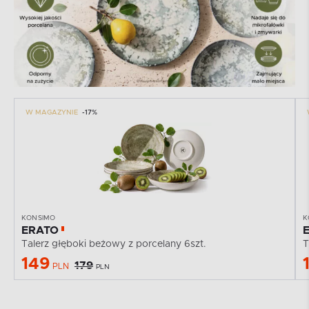
W MAGAZYNIE
-17%
KONSIMO
K
ERATO
Talerz głęboki beżowy z porcelany 6szt.
T
149
179
PLN
PLN