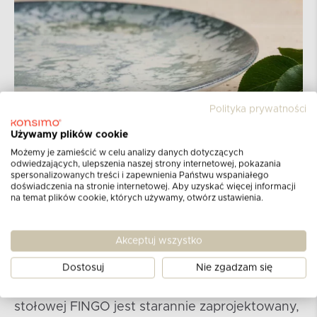
Polityka prywatności
Używamy plików cookie
Możemy je zamieścić w celu analizy danych dotyczących
odwiedzających, ulepszenia naszej strony internetowej, pokazania
spersonalizowanych treści i zapewnienia Państwu wspaniałego
doświadczenia na stronie internetowej. Aby uzyskać więcej informacji
na temat plików cookie, których używamy, otwórz ustawienia.
Kolekcja FINGO
Kolekcja ta łączy w sobie nowoczesne
Akceptuj wszystko
rozwiązania z tradycyjną sztuką tworzenia
Dostosuj
Nie zgadzam się
porcelany, oferując produkty, które są zarówno
piękne, jak i trwałe. Każdy element zastawy
stołowej FINGO jest starannie zaprojektowany,