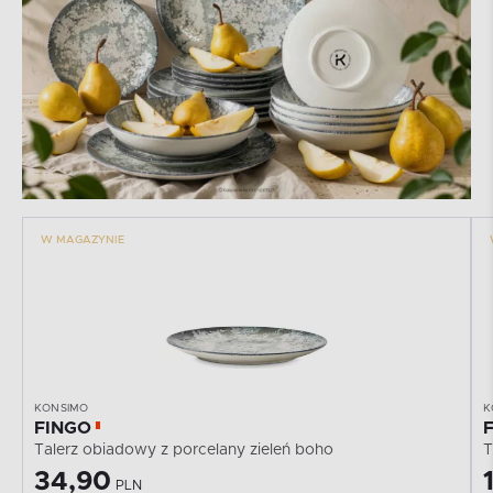
W MAGAZYNIE
KONSIMO
K
FINGO
Talerz obiadowy z porcelany zieleń boho
T
34,90
PLN