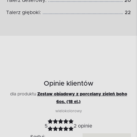
Talerz deserowy:
20
Talerz głęboki:
22
Opinie klientów
dla produktu
Zestaw obiadowy z porcelany zieleń boho
6os. (18 el.)
wielokolorowy
5
2 opinie
Sortuj: