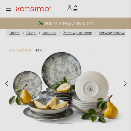
RATY z PayU 15 x 0%
Home
Sklep
Jadalnia
Zastawy stołowe
Serwisy stołowe
W MAGAZYNIE
-30%