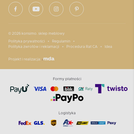
© 2026 konsimo. sklep meblowy
Polityka prywatności
Regulamin
Polityka zwrotów i reklamacji
Procedura Rat CA
Idea
Projekt i realizacja:
Formy płatności
Logistyka