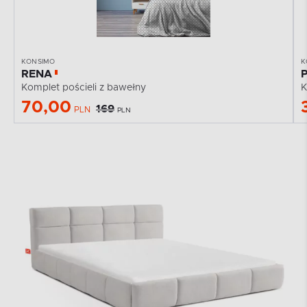
KONSIMO
K
RENA
Komplet pościeli z bawełny
K
70,00
169
PLN
PLN