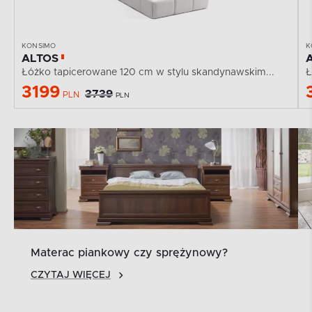
KONSIMO
K
ALTOS
Łóżko tapicerowane 120 cm w stylu skandynawskim...
Ł
3199
3739
PLN
PLN
Materac piankowy czy sprężynowy?
CZYTAJ WIĘCEJ