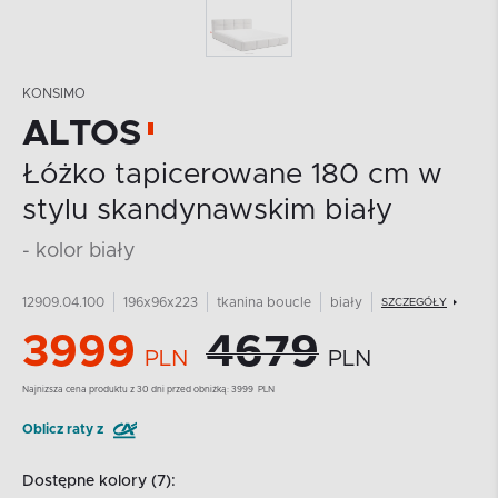
KONSIMO
ALTOS
Łóżko tapicerowane 180 cm w
stylu skandynawskim biały
- kolor biały
12909.04.100
196x96x223
tkanina boucle
biały
SZCZEGÓŁY
3999
4679
PLN
PLN
Najnizsza cena produktu z 30 dni przed obniżką:
3999
PLN
Oblicz raty z
Dostępne kolory (7):