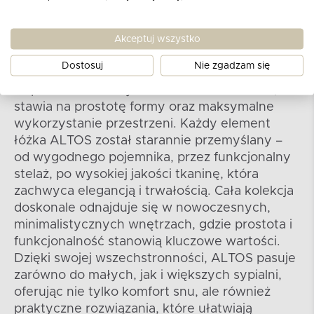
Kolekcja ALTOS
Kolekcja ALTOS to nie tylko piękno i
Akceptuj wszystko
funkcjonalność, ale także ukłon w stronę
Dostosuj
Nie zgadzam się
praktycznych rozwiązań codziennego użytku.
Inspirowana skandynawskim minimalizmem,
stawia na prostotę formy oraz maksymalne
wykorzystanie przestrzeni. Każdy element
łóżka ALTOS został starannie przemyślany –
od wygodnego pojemnika, przez funkcjonalny
stelaż, po wysokiej jakości tkaninę, która
zachwyca elegancją i trwałością. Cała kolekcja
doskonale odnajduje się w nowoczesnych,
minimalistycznych wnętrzach, gdzie prostota i
funkcjonalność stanowią kluczowe wartości.
Dzięki swojej wszechstronności, ALTOS pasuje
zarówno do małych, jak i większych sypialni,
oferując nie tylko komfort snu, ale również
praktyczne rozwiązania, które ułatwiają