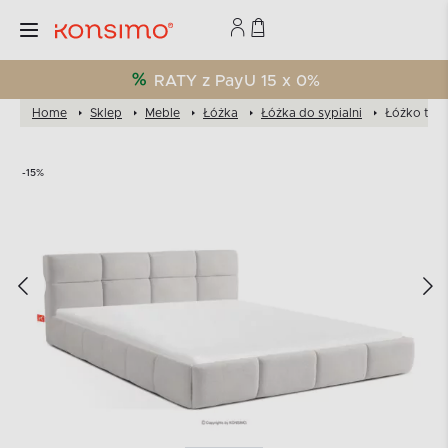
RATY z PayU 15 x 0%
Home
Sklep
Meble
Łóżka
Łóżka do sypialni
Łóżko tapi
-15%