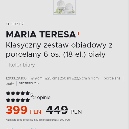
CHODZIEŻ
MARIA TERESA
Klasyczny zestaw obiadowy z
porcelany 6 os. (18 el.) biały
- kolor biały
12933.29.100
⌀19 cm | ⌀25 cm | 250 ml ⌀22,5 cm h 4 cm
porcelana
biały
SZCZEGÓŁY
5
2 opinie
399
449
PLN
PLN
Najnizsza cena produktu z 30 dni przed obniżką:
399
PLN