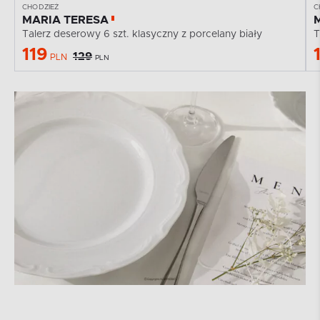
CHODZIEŻ
C
MARIA TERESA
Talerz deserowy 6 szt. klasyczny z porcelany biały
T
119
129
PLN
PLN