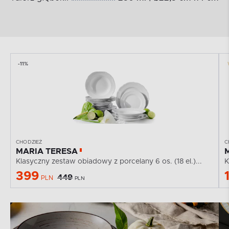
-11%
CHODZIEŻ
C
MARIA TERESA
Klasyczny zestaw obiadowy z porcelany 6 os. (18 el.)...
K
399
449
PLN
PLN