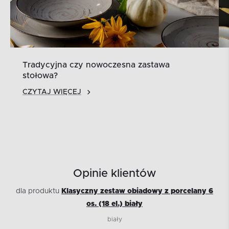
Tradycyjna czy nowoczesna zastawa
stołowa?
CZYTAJ WIĘCEJ
Opinie klientów
dla produktu
Klasyczny zestaw obiadowy z porcelany 6
os. (18 el.) biały
biały