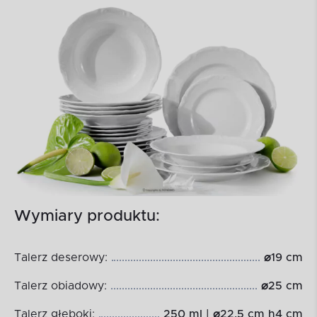
Wymiary produktu:
Talerz deserowy:
⌀19 cm
Talerz obiadowy:
⌀25 cm
Talerz głęboki:
250 ml | ⌀22,5 cm h4 cm