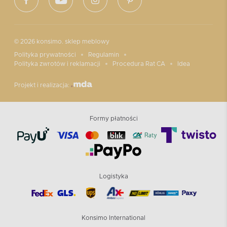
© 2026 konsimo. sklep meblowy
Polityka prywatności
Regulamin
Polityka zwrotów i reklamacji
Procedura Rat CA
Idea
Projekt i realizacja:
Formy płatności
Logistyka
Konsimo International