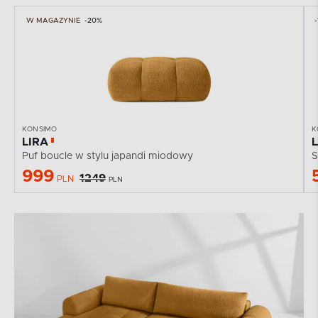
W MAGAZYNIE
-20%
-
KONSIMO
K
LIRA
Puf boucle w stylu japandi miodowy
S
999
1249
PLN
PLN