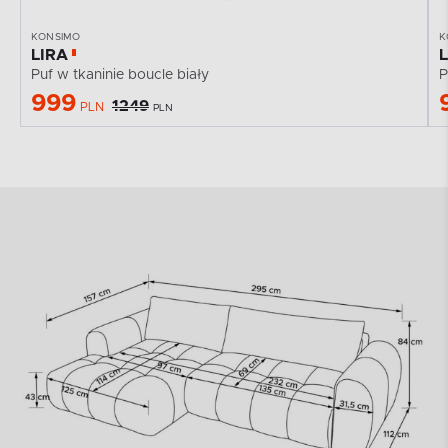
KONSIMO
K
LIRA
Puf w tkaninie boucle biały
P
999
1249
PLN
PLN