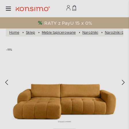
RATY z PayU 15 x 0%
Home
Sklep
Meble tapicerowane
Narożniki
Narożniki bou
-11%