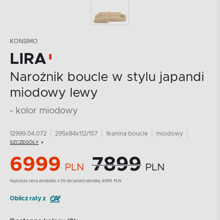
KONSIMO
LIRA
Narożnik boucle w stylu japandi
miodowy lewy
- kolor miodowy
12999.04.072
295x84x112/157
tkanina boucle
miodowy
SZCZEGÓŁY
6999
7899
PLN
PLN
Najnizsza cena produktu z 30 dni przed obniżką:
6999
PLN
Oblicz raty z