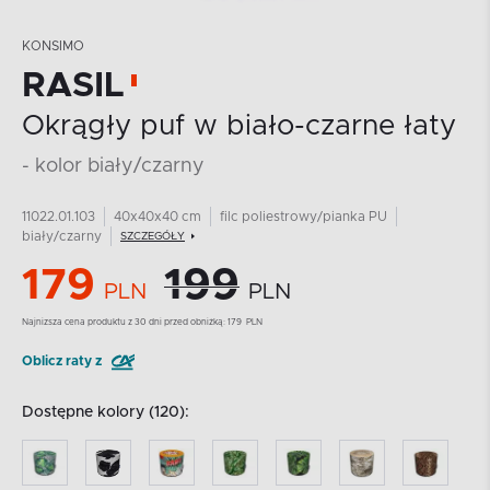
KONSIMO
RASIL
Okrągły puf w biało-czarne łaty
- kolor biały/czarny
11022.01.103
40x40x40 cm
filc poliestrowy/pianka PU
biały/czarny
SZCZEGÓŁY
179
199
PLN
PLN
Najnizsza cena produktu z 30 dni przed obniżką:
179
PLN
Oblicz raty z
Dostępne kolory (120):