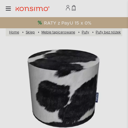
RATY z PayU 15 x 0%
Home
Sklep
Meble tapicerowane
Pufy
Pufy bez nóżek