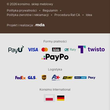
© 2026 konsimo. sklep meblowy
Polityka prywatności
Regulamin
Polityka zwrotów i reklamacji
Procedura Rat CA
Idea
Projekt i realizacja:
Formy płatności
Logistyka
Konsimo International