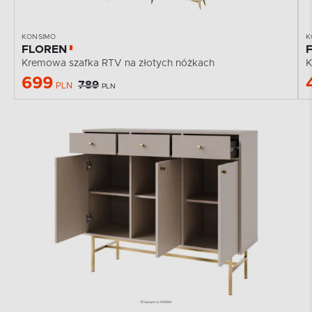
KONSIMO
K
FLOREN
Kremowa szafka RTV na złotych nóżkach
K
699
789
PLN
PLN