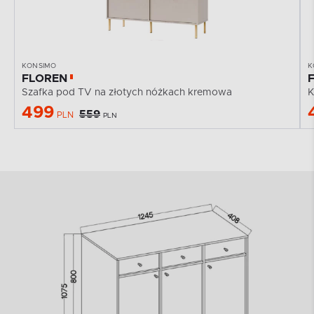
KONSIMO
K
FLOREN
Szafka pod TV na złotych nóżkach kremowa
K
499
559
PLN
PLN