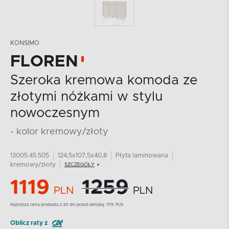
KONSIMO
FLOREN
Szeroka kremowa komoda ze
złotymi nóżkami w stylu
nowoczesnym
- kolor kremowy/złoty
13005.45.505
124,5x107,5x40,8
Płyta laminowana
kremowy/złoty
SZCZEGÓŁY
1119
1259
PLN
PLN
Najnizsza cena produktu z 30 dni przed obniżką:
1119
PLN
Oblicz raty z