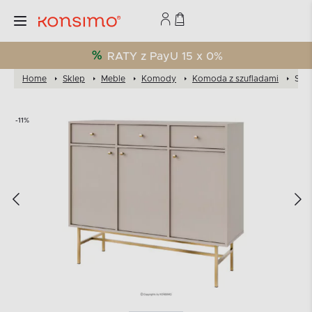
RATY z PayU 15 x 0%
Home
Sklep
Meble
Komody
Komoda z szufladami
Sze
-11%