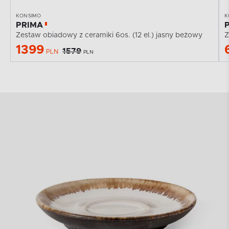
KONSIMO
K
PRIMA
Zestaw obiadowy z ceramiki 6os. (12 el.) jasny beżowy
Z
1399
1579
PLN
PLN