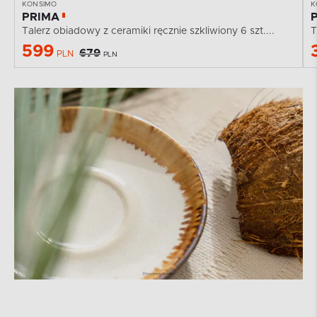
KONSIMO
K
PRIMA
Talerz obiadowy z ceramiki ręcznie szkliwiony 6 szt....
T
599
679
PLN
PLN