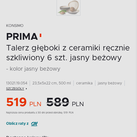
KONSIMO
PRIMA
Talerz głęboki z ceramiki ręcznie
szkliwiony 6 szt. jasny beżowy
- kolor jasny beżowy
13021.19.054
23,5x5x22 cm, 500 ml
ceramika
jasny beżowy
SZCZEGÓŁY
519
589
PLN
PLN
Najnizsza cena produktu z 30 dni przed obniżką:
519
PLN
Oblicz raty z