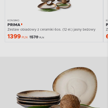
KONSIMO
K
PRIMA
Zestaw obiadowy z ceramiki 6os. (12 el.) jasny beżowy
Z
1399
1579
PLN
PLN