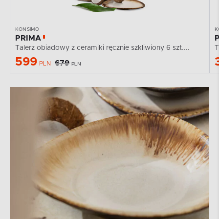
KONSIMO
K
PRIMA
Talerz obiadowy z ceramiki ręcznie szkliwiony 6 szt....
T
599
679
PLN
PLN