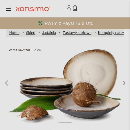
RATY z PayU 15 x 0%
Home
Sklep
Jadalnia
Zastawy stołowe
Komplety naczyń
W MAGAZYNIE
-12%