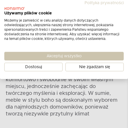
Polityka prywatności
dodatki i dekoracje w tym stylu. Na przykład,
można wybrać kolorowe poduszki w
Używamy plików cookie
folklorystyczne wzory, dywany z etnicznymi
Możemy je zamieścić w celu analizy danych dotyczących
motywami, czy też lampiony w stylu boho.
odwiedzających, ulepszenia naszej strony internetowej, pokazania
spersonalizowanych treści i zapewnienia Państwu wspaniałego
Wszystko powinno prezentować się
doświadczenia na stronie internetowej. Aby uzyskać więcej informacji
harmonijnie i tworzyć przytulną atmosferę,
na temat plików cookie, których używamy, otwórz ustawienia.
która sprzyja rozwojowi dziecięcej wyobraźni i
kreatywności. Meble do pokoju dziecka w stylu
Akceptuj wszystko
boho są wyjątkowe i unikalne, nadają
charakteru pokojowi oraz wprowadzają w nim
Dostosuj
Nie zgadzam się
odrobinę magii. Pozwalają dzieciom czuć się
komfortowo i swobodnie w swoim własnym
miejscu, jednocześnie zachęcając do
twórczego myślenia i eksploracji. W sumie,
meble w stylu boho są doskonałym wyborem
dla najmłodszych domowników, ponieważ
tworzą niezywkle przytulny klimat