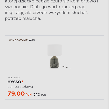
której dziecko będzie czuło się komfortowo i
swobodnie. Dlatego warto zaczerpnąć
inspiracji, ale przede wszystkim słuchać
potrzeb malucha.
W MAGAZYNIE
-46%
KONSIMO
HYSSO
Lampa stołowa
79,00
145
PLN
PLN