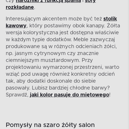
czy
narożniki z funkcją spania
i
sofy
rozkładane
.
Interesującym akcentem może być też
stolik
kawowy
, który postawimy obok kanapy. Żółta
wersja kolorystyczna jest dostępna właściwie
w każdym typie dodatków. Meble zazwyczaj
produkowane są w różnych odcieniach żółci,
np. jasnym cytrynowym czy znacznie
ciemniejszym musztardowym. Przy
projektowaniu wymarzonej przestrzeni, warto
wziąć pod uwagę również konkretny odcień
tak, aby dodatki doskonale do siebie
pasowały. Lubisz bardziej chłodne barwy?
Sprawdź,
jaki kolor pasuje do miętowego
!
Pomysły na szaro żółty salon