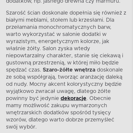
dodatków, np. jasnego drewna czy marmuru.
Szarość ścian doskonale dopełnia się również z
białymi meblami, stołem lub krzesłami. Dla
przełamania monochromatycznych barw,
warto wykorzystać w salonie dodatki w
wyrazistym, energetycznym kolorze, jak
właśnie żółty. Salon zyska wtedy
niepowtarzalny charakter, stanie się ciekawą i
gustowną przestrzenią, w której miło będzie
spędzać czas.
Szaro-żółte wnętrza
doskonale
ze sobą współgrają, tworząc aranżację daleką
od nudy. Mocny akcent kolorystyczny będzie
wyjątkowo zwracał uwagę, dlatego żółte
powinny być jedynie
dekoracje
. Obecnie
mamy możliwość zakupu wymarzonych
wnętrzarskich dodatków spośród tysięcy
wzorów, dlatego warto dobrze przemyśleć
swój wybór.