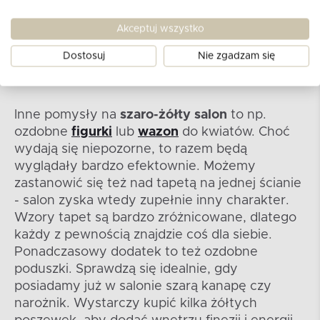
KONSIMO
K
RABI
Akceptuj wszystko
Krzesło drewniane dąb żółty welur
Ś
449
PLN
Dostosuj
Nie zgadzam się
Inne pomysły na
szaro-żółty salon
to np.
ozdobne
figurki
lub
wazon
do kwiatów. Choć
wydają się niepozorne, to razem będą
wyglądały bardzo efektownie. Możemy
zastanowić się też nad tapetą na jednej ścianie
- salon zyska wtedy zupełnie inny charakter.
Wzory tapet są bardzo zróżnicowane, dlatego
każdy z pewnością znajdzie coś dla siebie.
Ponadczasowy dodatek to też ozdobne
poduszki. Sprawdzą się idealnie, gdy
posiadamy już w salonie szarą kanapę czy
narożnik. Wystarczy kupić kilka żółtych