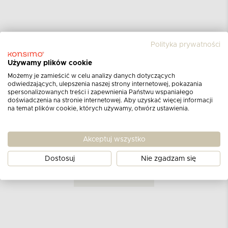
Polityka prywatności
Używamy plików cookie
Opinie klientów
Możemy je zamieścić w celu analizy danych dotyczących
odwiedzających, ulepszenia naszej strony internetowej, pokazania
dla produktu
Lampion
spersonalizowanych treści i zapewnienia Państwu wspaniałego
doświadczenia na stronie internetowej. Aby uzyskać więcej informacji
szary
na temat plików cookie, których używamy, otwórz ustawienia.
Aktualnie nie ma żadnych opinii.
Może chcesz
Akceptuj wszystko
napisać pierwszą?
Dostosuj
Nie zgadzam się
DODAJ OPINIĘ