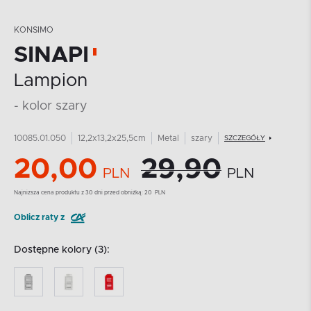
KONSIMO
SINAPI
Lampion
- kolor szary
10085.01.050
12,2x13,2x25,5cm
Metal
szary
SZCZEGÓŁY
20,00
29,90
PLN
PLN
Najnizsza cena produktu z 30 dni przed obniżką:
20
PLN
Oblicz raty z
Dostępne kolory (3):