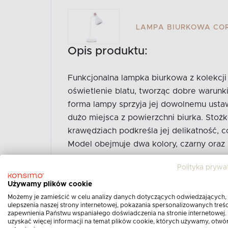
LAMPA BIURKOWA COR
Opis produktu:
Funkcjonalna lampka biurkowa z kolekc
oświetlenie blatu, tworząc dobre warunki 
forma lampy sprzyja jej dowolnemu ustaw
dużo miejsca z powierzchni biurka. Stoż
krawędziach podkreśla jej delikatność, c
Model obejmuje dwa kolory, czarny oraz b
Polityka prywa
Zobacz cały opis produktu
Używamy plików cookie
Możemy je zamieścić w celu analizy danych dotyczących odwiedzających,
ulepszenia naszej strony internetowej, pokazania spersonalizowanych treści
zapewnienia Państwu wspaniałego doświadczenia na stronie internetowej.
uzyskać więcej informacji na temat plików cookie, których używamy, otwó