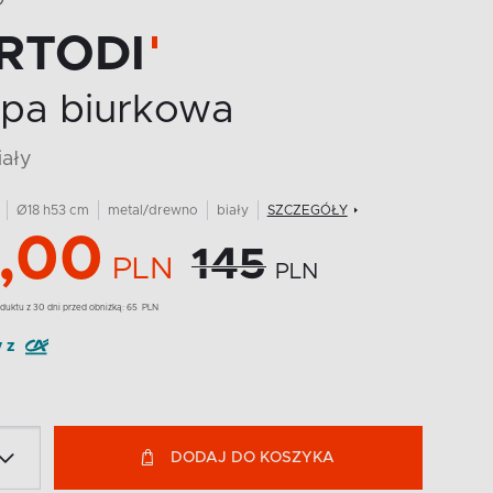
O
RTODI
pa biurkowa
iały
Ø18 h53 cm
metal/drewno
biały
SZCZEGÓŁY
,00
145
PLN
PLN
duktu z 30 dni przed obniżką:
65
PLN
y z
DODAJ DO KOSZYKA