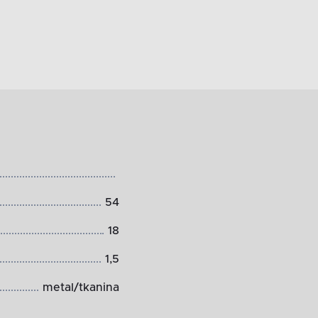
54
18
1,5
metal/tkanina