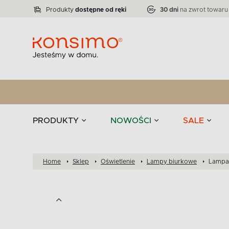
Lampy
Kolekcja narożników RATLO -39 %
VICTO
ELEGANT
Zastawy stołowe 
Liczba produktów:
Liczba produktów:
71
864
Produkty
dostępne od ręki
30 dni
na zwrot towaru
stołowe
Tekstylia
PRODUKTY
NOWOŚCI
SALE
Home
Sklep
Oświetlenie
Lampy biurkowe
Lampa