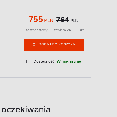
755
764
PLN
PLN
+ Koszt dostawy
|
zawiera VAT
|
szt.
DODAJ DO KOSZYKA
Dostępność:
W magazynie
 oczekiwania