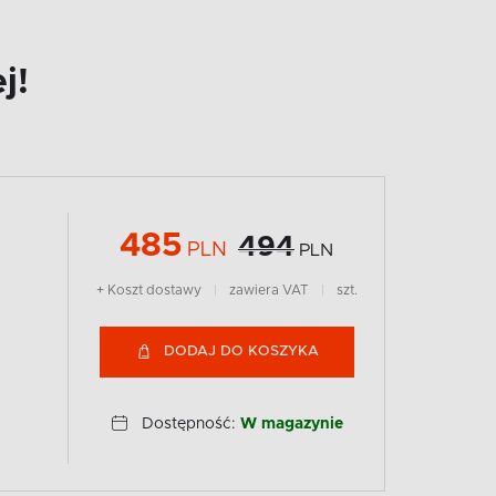
j!
485
494
PLN
PLN
+ Koszt dostawy
|
zawiera VAT
|
szt.
DODAJ DO KOSZYKA
Dostępność:
W magazynie