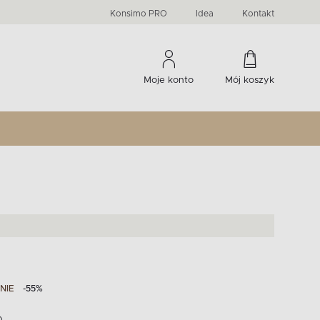
PRIMA
KIDS
Komody, szafki RTV, witryny...
-33 %
irany
Liczba produktów:
Liczba produktów:
274
60
Konsimo PRO
Idea
Kontakt
Moje konto
Mój koszyk
NIE
-55%