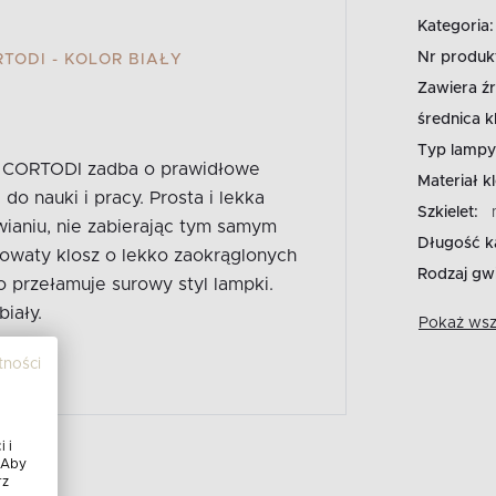
Kategoria:
Nr produk
TODI - KOLOR BIAŁY
Zawiera źr
średnica k
Typ lampy
ji CORTODI zadba o prawidłowe
Materiał k
do nauki i pracy. Prosta i lekka
Szkielet:
ianiu, nie zabierając tym samym
Długość k
kowaty klosz o lekko zaokrąglonych
Rodzaj gwi
o przełamuje surowy styl lampki.
iały.
Pokaż wszy
tności
 i
 Aby
rz