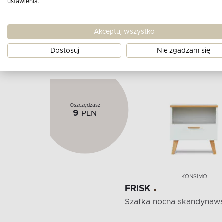
ustawienia.
Akceptuj wszystko
W
Dostosuj
Nie zgadzam się
Oszczędzasz
9
PLN
KONSIMO
FRISK
Szafka nocna skandynaws