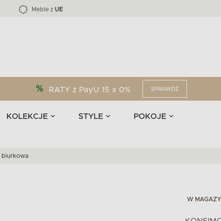
Kolekcja mebli LOFTY -45 %
i akcesoria
EPIRI
TEENS
Krzesła do jadalni
Zasłony
F
Liczba produktów:
Liczba produktów:
40
173
Meble z
UE
RATY z PayU 15 x 0%
SPRAWDŹ
KOLEKCJE
STYLE
POKOJE
 biurkowa
W MAGAZY