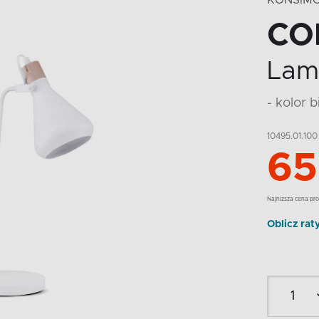
KONSIM
CO
Lam
- kolor b
10495.01.100
65
Najnizsza cena pro
Oblicz rat