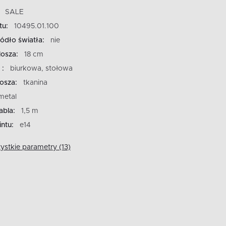
SALE
tu:
10495.01.100
ódło światła:
nie
losza:
18 cm
 :
biurkowa, stołowa
losza:
tkanina
metal
abla:
1,5 m
ntu:
e14
stkie parametry (13)