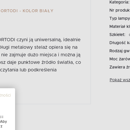
Kategoria:
Nr produk
RTODI - KOLOR BIAŁY
Typ lampy
Materiał k
Szkielet:
RTODI czyni ją uniwersalną, idealnie
Długość k
ługi metalowy stelaż opiera się na
Rodzaj gwi
 nie zajmuje dużo miejsca i można ją
Moc żarów
osz daje punktowe źródło światła, co
Zawiera źr
czytania lub podkreślenia
Pokaż wszy
tności
 i
 Aby
rz