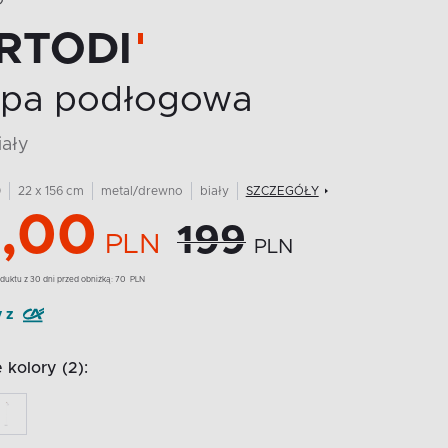
O
RTODI
pa podłogowa
iały
0
22 x 156 cm
metal/drewno
biały
SZCZEGÓŁY
,00
199
PLN
PLN
duktu z 30 dni przed obniżką:
70
PLN
y z
kolory (2):