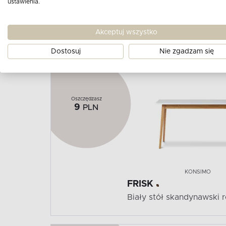
ustawienia.
W
Akceptuj wszystko
Dostosuj
Nie zgadzam się
Oszczędzasz
9
PLN
KONSIMO
FRISK
Biały stół skandynawski 