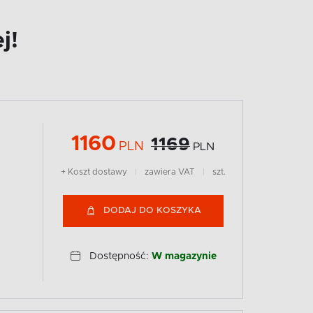
j!
1160
1169
PLN
PLN
+ Koszt dostawy
|
zawiera VAT
|
szt.
DODAJ DO KOSZYKA
Dostępność:
W magazynie