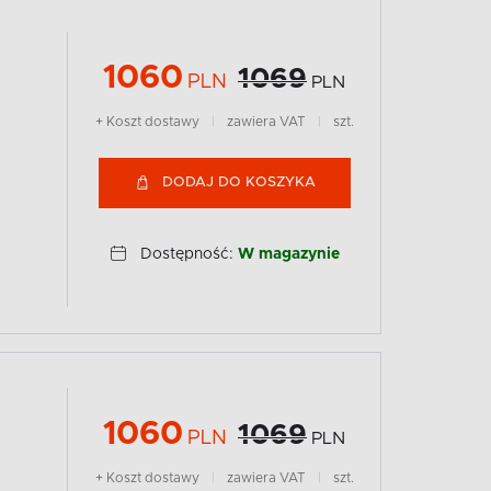
1060
1069
PLN
PLN
+ Koszt dostawy
|
zawiera VAT
|
szt.
DODAJ DO KOSZYKA
Dostępność:
W magazynie
1060
1069
PLN
PLN
+ Koszt dostawy
|
zawiera VAT
|
szt.