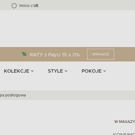
Kolekcja mebli LOFTY -45 %
i akcesoria
EPIRI
TEENS
Krzesła do jadalni
Zasłony
F
Liczba produktów:
Liczba produktów:
40
173
Meble z
UE
RATY z PayU 15 x 0%
SPRAWDŹ
KOLEKCJE
STYLE
POKOJE
pa podłogowa
W MAGAZY