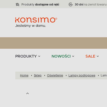
Lampy
Kolekcja narożników RATLO -39 %
VICTO
ELEGANT
Zastawy stołowe 
Liczba produktów:
Liczba produktów:
71
864
Produkty
dostępne od ręki
30 dni
na zwrot towaru
stołowe
Tekstylia
PRODUKTY
NOWOŚCI
SALE
Home
Sklep
Oświetlenie
Lampy podłogowe
Lam