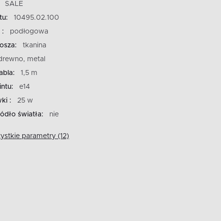
SALE
tu:
10495.02.100
 :
podłogowa
losza:
tkanina
drewno, metal
abla:
1,5 m
ntu:
e14
ki :
25 w
ódło światła:
nie
stkie parametry (12)