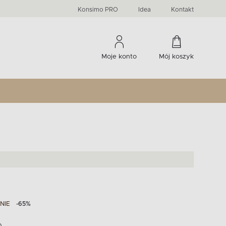
PRIMA
KIDS
Komody, szafki RTV, witryny...
-33 %
irany
Liczba produktów:
Liczba produktów:
274
60
Konsimo PRO
Idea
Kontakt
Moje konto
Mój koszyk
NIE
-65%