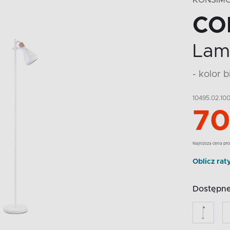
KONSIM
CO
Lam
- kolor b
10495.02.10
70
Najnizsza cena pro
Oblicz rat
Dostępne 