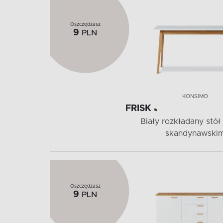
Oszczędzasz
9
PLN
KONSIMO
FRISK
Biały rozkładany stół
skandynawski
Oszczędzasz
9
PLN