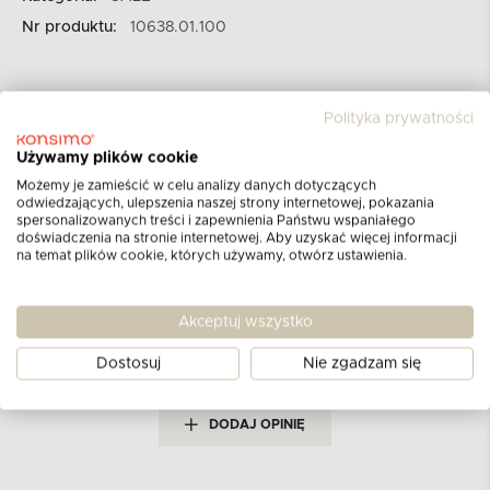
Nr produktu:
10638.01.100
Polityka prywatności
Używamy plików cookie
Możemy je zamieścić w celu analizy danych dotyczących
Opinie klientów
odwiedzających, ulepszenia naszej strony internetowej, pokazania
spersonalizowanych treści i zapewnienia Państwu wspaniałego
dla produktu
Skrzynka z uchwytem
doświadczenia na stronie internetowej. Aby uzyskać więcej informacji
na temat plików cookie, których używamy, otwórz ustawienia.
biały
Akceptuj wszystko
Aktualnie nie ma żadnych opinii.
Może chcesz
napisać pierwszą?
Dostosuj
Nie zgadzam się
DODAJ OPINIĘ