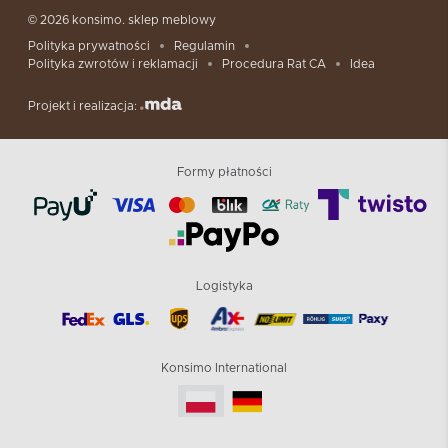
© 2026 konsimo. sklep meblowy
Polityka prywatności
Regulamin
Polityka zwrotów i reklamacji
Procedura Rat CA
Idea
Projekt i realizacja:
Formy płatności
Logistyka
Konsimo International