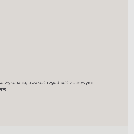
ść wykonania, trwałość i zgodność z surowymi
W 
opę.