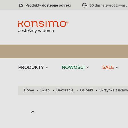
Lampy
Kolekcja narożników RATLO -39 %
VICTO
ELEGANT
Zastawy stołowe 
Liczba produktów:
Liczba produktów:
71
864
Produkty
dostępne od ręki
30 dni
na zwrot towaru
stołowe
Tekstylia
PRODUKTY
NOWOŚCI
SALE
Home
Sklep
Dekoracje
Osłonki
Skrzynka z uchw