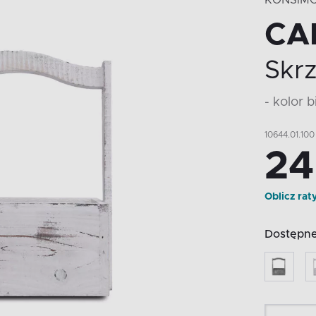
KONSIM
CA
Skr
- kolor b
10644.01.100
24
Oblicz rat
Dostępne 