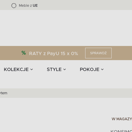
Kolekcja mebli LOFTY -45 %
i akcesoria
EPIRI
TEENS
Krzesła do jadalni
Zasłony
F
Liczba produktów:
Liczba produktów:
40
173
Meble z
UE
RATY z PayU 15 x 0%
SPRAWDŹ
KOLEKCJE
STYLE
POKOJE
ytem
W MAGAZY