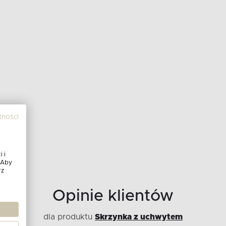
tności
 i
 Aby
rz
Opinie klientów
dla produktu
Skrzynka z uchwytem