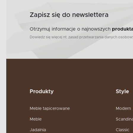
Zapisz się do newslettera
Otrzymuj informacje o najnowszych
produkta
Dowiedz się więcej nt. zasad przetwarzania danych osobo
Produkty
Style
Meble tapicerowane
Modern
Meble
Scandin
Jadalnia
Classic