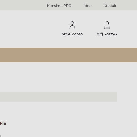
PRIMA
KIDS
Komody, szafki RTV, witryny...
-33 %
irany
Liczba produktów:
Liczba produktów:
274
60
Konsimo PRO
Idea
Kontakt
Moje konto
Mój koszyk
NIE