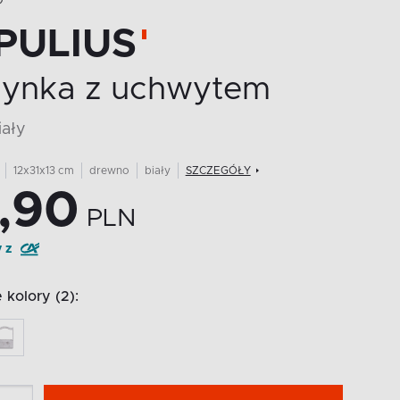
O
PULIUS
zynka z uchwytem
iały
12x31x13 cm
drewno
biały
SZCZEGÓŁY
,90
PLN
y z
kolory (2):