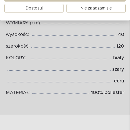
Wymiary produktu:
Dostosuj
Nie zgadzam się
WYMIARY (cm):
wysokość:
40
szerokość:
120
KOLORY:
biały
szary
ecru
MATERIAŁ:
100% poliester