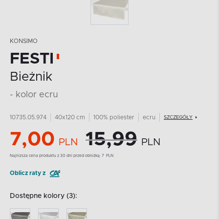
KONSIMO
FESTI
Bieżnik
- kolor ecru
10735.05.974
40x120 cm
100% poliester
ecru
SZCZEGÓŁY
7,00
15,99
PLN
PLN
Najnizsza cena produktu z 30 dni przed obniżką:
7
PLN
Oblicz raty z
Dostępne kolory (3):