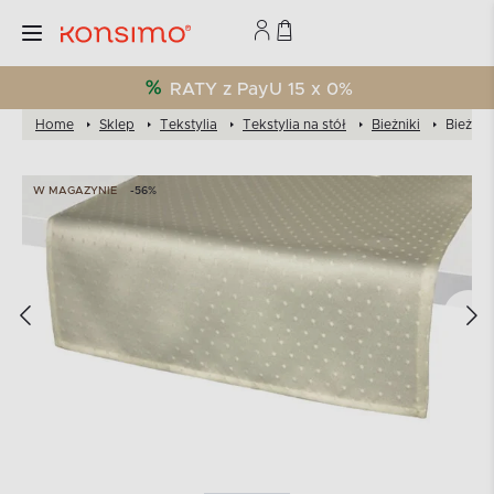
RATY z PayU 15 x 0%
Home
Sklep
Tekstylia
Tekstylia na stół
Bieżniki
Bieżnik
W MAGAZYNIE
-56%