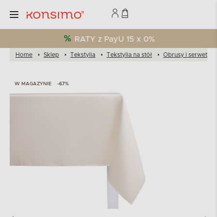
RATY z PayU 15 x 0%
Home
Sklep
Tekstylia
Tekstylia na stół
Obrusy i serwety
W MAGAZYNIE
-67%