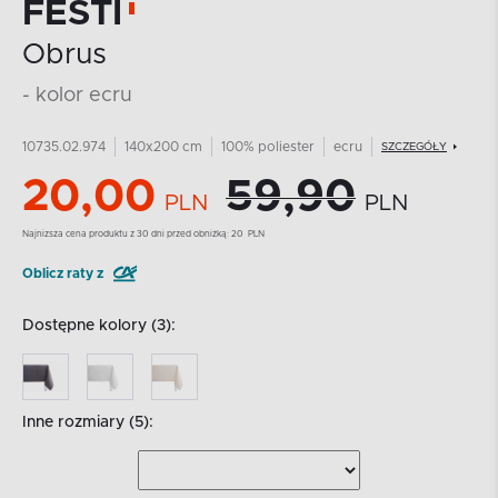
FESTI
Obrus
- kolor ecru
10735.02.974
140x200 cm
100% poliester
ecru
SZCZEGÓŁY
20,00
59,90
PLN
PLN
Najnizsza cena produktu z 30 dni przed obniżką:
20
PLN
Oblicz raty z
Dostępne kolory (3):
Inne rozmiary (5):