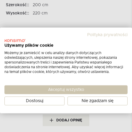
Szerokość::
200 cm
Wysokość::
220 cm
Polityka prywatności
Używamy plików cookie
Możemy je zamieścić w celu analizy danych dotyczących
odwiedzających, ulepszenia naszej strony internetowej, pokazania
Opinie klientów
spersonalizowanych treści i zapewnienia Państwu wspaniałego
doświadczenia na stronie internetowej. Aby uzyskać więcej informacji
dla produktu
Narzuta
na temat plików cookie, których używamy, otwórz ustawienia.
miętowy
Akceptuj wszystko
Aktualnie nie ma żadnych opinii.
Może chcesz
Dostosuj
Nie zgadzam się
napisać pierwszą?
DODAJ OPINIĘ