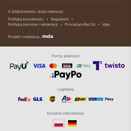
© 2026 konsimo. sklep meblowy
Polityka prywatności
Regulamin
Polityka zwrotów i reklamacji
Procedura Rat CA
Idea
Projekt i realizacja:
Formy płatności
Logistyka
Konsimo International