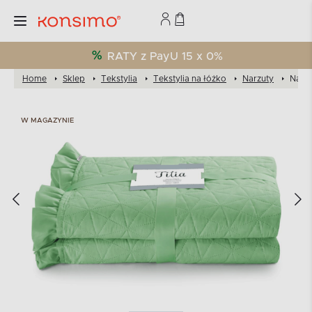
RATY z PayU 15 x 0%
Home
Sklep
Tekstylia
Tekstylia na łóżko
Narzuty
Narz
W MAGAZYNIE