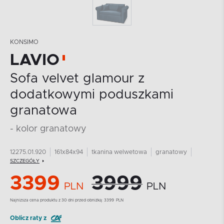
KONSIMO
LAVIO
Sofa velvet glamour z
dodatkowymi poduszkami
granatowa
- kolor granatowy
12275.01.920
161x84x94
tkanina welwetowa
granatowy
SZCZEGÓŁY
3399
3999
PLN
PLN
Najnizsza cena produktu z 30 dni przed obniżką:
3399
PLN
Oblicz raty z