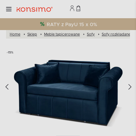
RATY z PayU 15 x 0%
Home
Sklep
Meble tapicerowane
Sofy
Sofy rozkładane
-15%