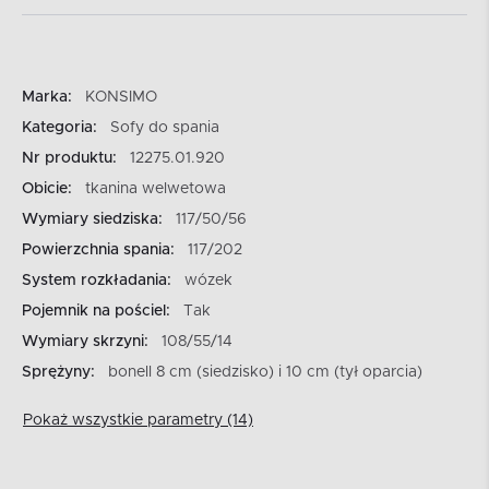
Marka:
KONSIMO
Kategoria:
Sofy do spania
Nr produktu:
12275.01.920
Obicie:
tkanina welwetowa
Wymiary siedziska:
117/50/56
Powierzchnia spania:
117/202
System rozkładania:
wózek
Pojemnik na pościel:
Tak
Wymiary skrzyni:
108/55/14
Sprężyny:
bonell 8 cm (siedzisko) i 10 cm (tył oparcia)
Pokaż wszystkie parametry (14)