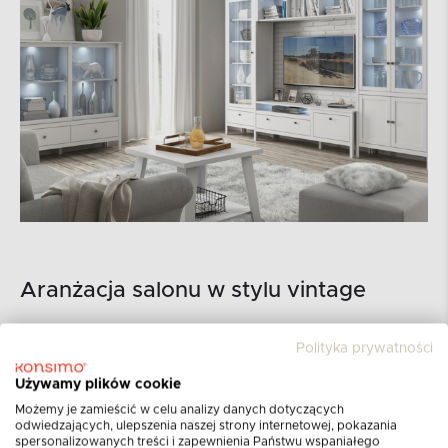
Aranżacja salonu w stylu vintage
Kolekcja Farge została zaprojektowana z
Polityka prywatności
inspiracji stylem vintage w nowoczesnej
Używamy plików cookie
odsłonie. Meble zostały utrzymane w prostej,
Możemy je zamieścić w celu analizy danych dotyczących
klasycznej formie. Konstrukcje nabrały
odwiedzających, ulepszenia naszej strony internetowej, pokazania
szlachetnego charakteru poprzez wybór białej,
spersonalizowanych treści i zapewnienia Państwu wspaniałego