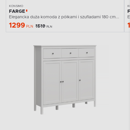
KONSIMO
K
FARGE
Elegancka duża komoda z półkami i szufladami 180 cm...
E
1299
1519
PLN
PLN