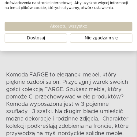
doświadczenia na stronie internetowej. Aby uzyskać więcej informacji
matowej płyty MDF wykończonej melaminą.
na temat plików cookie, których używamy, otwórz ustawienia.
Ukłonem w stronę stylu vintage są natomiast
metalowe, kulkowe uchwyty w kolorze
postarzanego grafitu. Całość prezentuje się
Akceptuj wszystko
niezwykle stylowo nawet w samodzielnych
Dostosuj
Nie zgadzam się
aranżacjach.
Komoda FARGE to elegancki mebel, który
pięknie ozdobi salon. Przyciągnij wzrok swoich
gości kolekcją FARGE. Szukasz mebla, który
pomoże Ci przechowywać wiele produktów?
Komoda wyposażona jest w 3 pojemne
szuflady i 3 szafki. Na długim blacie umieścić
można dekoracje i rodzinne zdjęcia. Charakter
kolekcji podkreślają zdobienia na froncie, które
przywodzą na myśl nordyckie solidne meble.