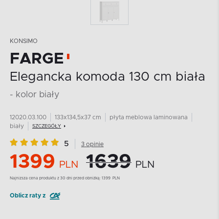
KONSIMO
FARGE
Elegancka komoda 130 cm biała
- kolor biały
12020.03.100
133x134,5x37 cm
płyta meblowa laminowana
biały
SZCZEGÓŁY
5
3 opinie
1399
1639
PLN
PLN
Najnizsza cena produktu z 30 dni przed obniżką:
1399
PLN
Oblicz raty z