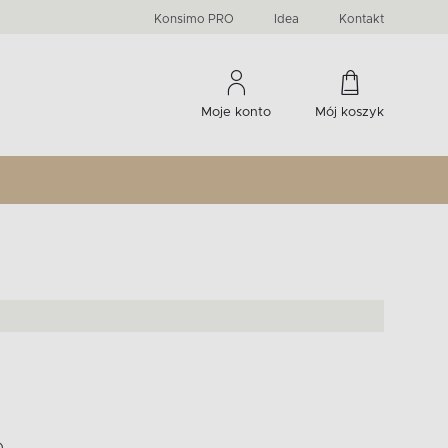
PRIMA
KIDS
Komody, szafki RTV, witryny...
-33 %
irany
Liczba produktów:
Liczba produktów:
274
60
Konsimo PRO
Idea
Kontakt
Moje konto
Mój koszyk