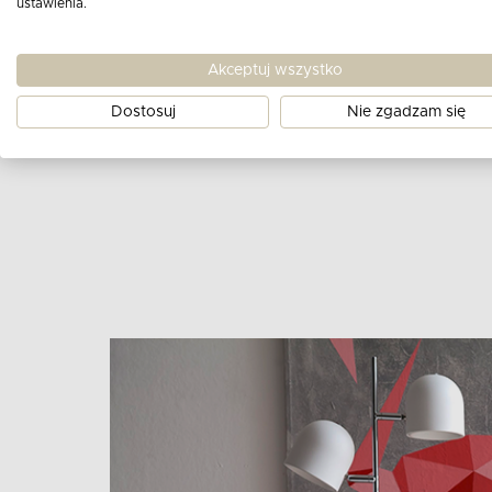
ustawienia.
tego celu odpowiedni mebel.
Akceptuj wszystko
Dostosuj
Nie zgadzam się