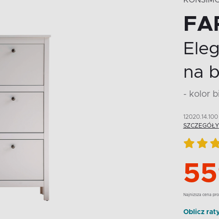
KONSIM
FA
Ele
na b
- kolor b
12020.14.100
SZCZEGÓŁY
55
Najnizsza cena pro
Oblicz rat