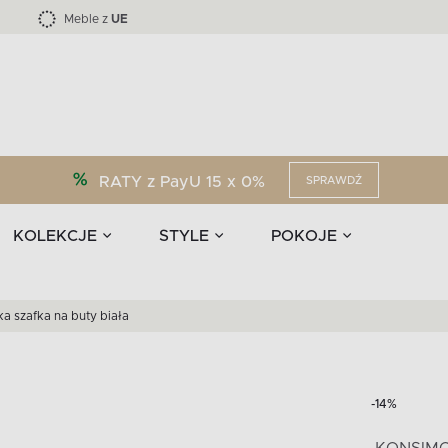
Kolekcja mebli LOFTY -45 %
i akcesoria
EPIRI
TEENS
Krzesła do jadalni
Zasłony
F
Liczba produktów:
Liczba produktów:
40
173
Meble z
UE
RATY z PayU 15 x 0%
SPRAWDŹ
KOLEKCJE
STYLE
POKOJE
a szafka na buty biała
-14%