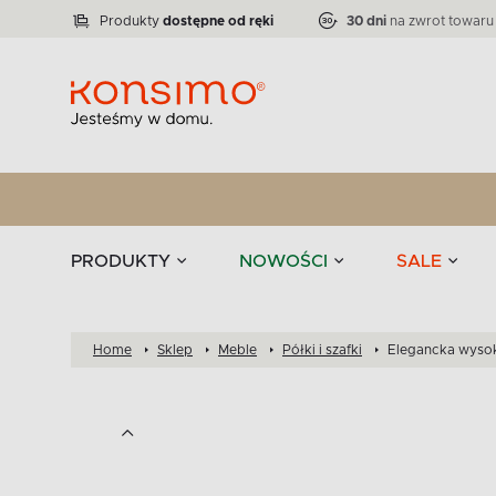
Lampy
Kolekcja narożników RATLO -39 %
VICTO
ELEGANT
Zastawy stołowe 
Liczba produktów:
Liczba produktów:
71
864
Produkty
dostępne od ręki
30 dni
na zwrot towaru
stołowe
Tekstylia
PRODUKTY
NOWOŚCI
SALE
Home
Sklep
Meble
Półki i szafki
Elegancka wysok