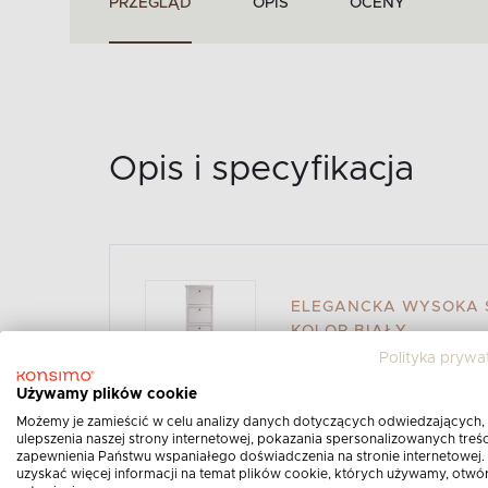
PRZEGLĄD
OPIS
OCENY
Opis i specyfikacja
ELEGANCKA WYSOKA S
KOLOR BIAŁY
Polityka prywa
Opis produktu:
Używamy plików cookie
Możemy je zamieścić w celu analizy danych dotyczących odwiedzających,
Biała szafka na buty dopełni zarówno wy
ulepszenia naszej strony internetowej, pokazania spersonalizowanych treści
przedpokoju. Przechowywanie obuwia w
zapewnienia Państwu wspaniałego doświadczenia na stronie internetowej.
uzyskać więcej informacji na temat plików cookie, których używamy, otwó
przedłuża okres użytkowania ulubionych 