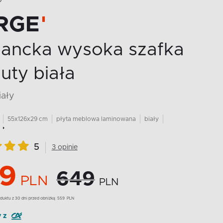
O
RGE
gancka wysoka szafka
uty biała
iały
55x126x29 cm
płyta meblowa laminowana
biały
5
3 opinie
9
649
PLN
PLN
duktu z 30 dni przed obniżką:
559
PLN
y z