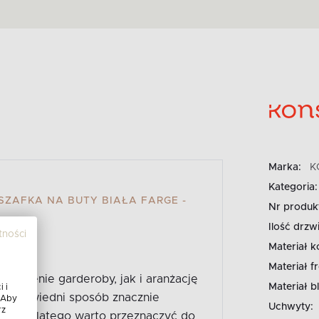
Marka:
K
Kategoria:
ZAFKA NA BUTY BIAŁA FARGE -
Nr produk
Ilość drzwi
tności
Materiał k
Materiał fr
posażenie garderoby, jak i aranżację
Materiał bl
 i
 odpowiedni sposób znacznie
 Aby
Uchwyty:
rz
par - dlatego warto przeznaczyć do