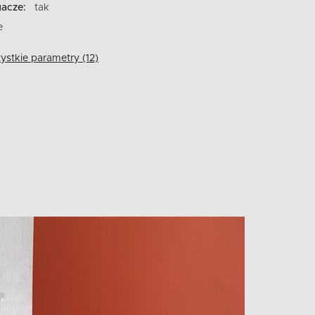
gacze:
tak
e
stkie parametry (12)