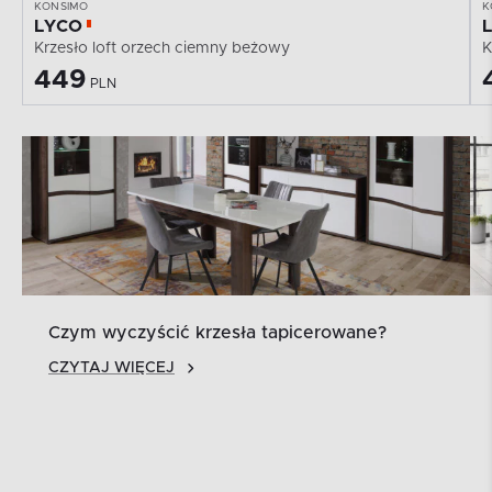
KONSIMO
K
LYCO
Krzesło loft orzech ciemny beżowy
K
449
PLN
Czym wyczyścić krzesła tapicerowane?
CZYTAJ WIĘCEJ