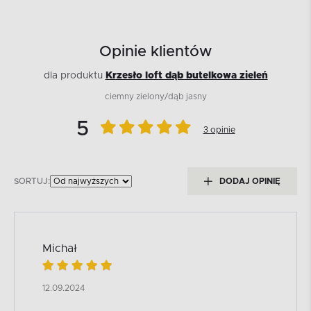
Opinie klientów
dla produktu
Krzesło loft dąb butelkowa zieleń
ciemny zielony/dąb jasny
5
3 opinie
SORTUJ:
DODAJ OPINIĘ
Michał
12.09.2024