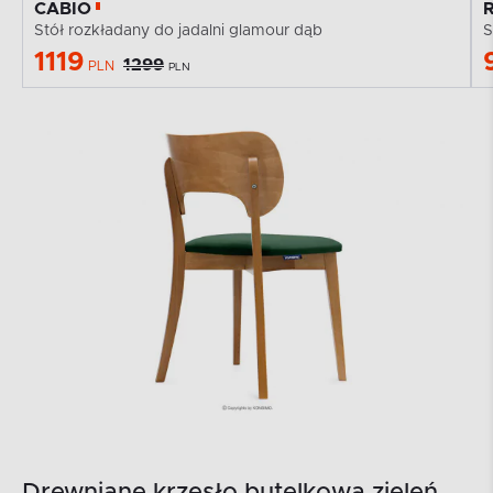
CABIO
Stół rozkładany do jadalni glamour dąb
S
1119
1299
PLN
PLN