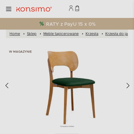
RATY z PayU 15 x 0%
Home
Sklep
Meble tapicerowane
Krzesła
Krzesła do jadal
W MAGAZYNIE