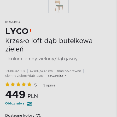
KONSIMO
LYCO
Krzesło loft dąb butelkowa
zieleń
- kolor ciemny zielony/dąb jasny
12080.02.307
47x80,5x45 cm
tkanina/drewno
ciemny zielony/dąb jasny
SZCZEGÓŁY
5
3 opinie
449
PLN
Oblicz raty z
Dostępne kolory (7):