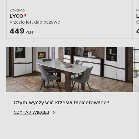
KONSIMO
K
LYCO
Krzesło loft dąb beżowe
K
449
PLN
Czym wyczyścić krzesła tapicerowane?
CZYTAJ WIĘCEJ