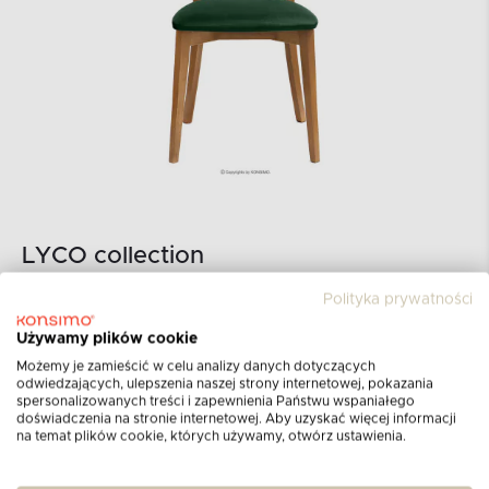
LYCO collection
Polityka prywatności
Kolekcja LYCO występuje w wielu
wybarwieniach siedzisk, a także dębowym i
Używamy plików cookie
orzechowym kolorze ramy. Można je dowolnie
Możemy je zamieścić w celu analizy danych dotyczących
odwiedzających, ulepszenia naszej strony internetowej, pokazania
ze sobą mieszać przy aranżacji wnętrza lub
spersonalizowanych treści i zapewnienia Państwu wspaniałego
postawić na klasykę i wybrać ujednoliconą
doświadczenia na stronie internetowej. Aby uzyskać więcej informacji
na temat plików cookie, których używamy, otwórz ustawienia.
kolorystykę. Będą pełnić nie tylko część
funkcjonalną w jadalni ale również ozdobią