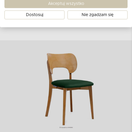
przestrzeń, dzięki swojej ciekawej kolorystyce.
Akceptuj wszystko
Dostosuj
Nie zgadzam się