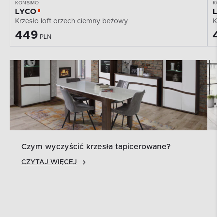
KONSIMO
K
LYCO
Krzesło loft orzech ciemny beżowy
K
449
PLN
Czym wyczyścić krzesła tapicerowane?
CZYTAJ WIĘCEJ