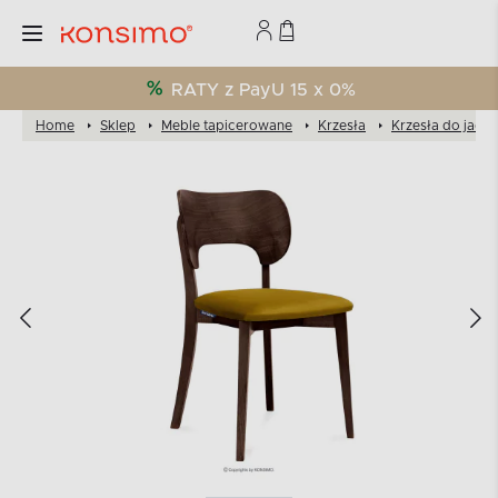
RATY z PayU 15 x 0%
Home
Sklep
Meble tapicerowane
Krzesła
Krzesła do jadal