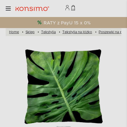
RATY z PayU 15 x 0%
Home
Sklep
Tekstylia
Tekstylia na łóżko
Poszewki na pod