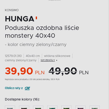
KONSIMO
HUNGA
Poduszka ozdobna liście
monstery 40x40
- kolor ciemny zielony/czarny
12579.01.310
40x40 cm
włókna silikonowe
ciemny zielony/czarny
SZCZEGÓŁY
39,90
49,90
PLN
PLN
Najnizsza cena produktu z 30 dni przed obniżką:
39.9
PLN
Oblicz raty z
Dostępne kolory (16):