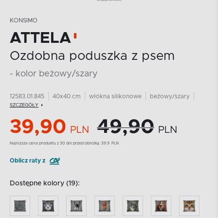
KONSIMO
ATTELA
Ozdobna poduszka z psem
- kolor beżowy/szary
12583.01.845
40x40 cm
włókna silikonowe
beżowy/szary
SZCZEGÓŁY
39,90
49,90
PLN
PLN
Najnizsza cena produktu z 30 dni przed obniżką:
39.9
PLN
Oblicz raty z
Dostępne kolory (19):