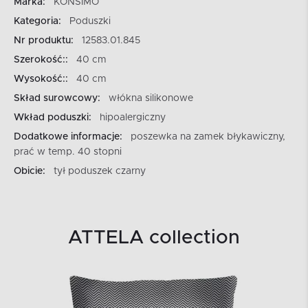
Marka:
KONSIMO
Kategoria:
Poduszki
Nr produktu:
12583.01.845
Szerokość::
40 cm
Wysokość::
40 cm
Skład surowcowy:
włókna silikonowe
Wkład poduszki:
hipoalergiczny
Dodatkowe informacje:
poszewka na zamek błykawiczny,
prać w temp. 40 stopni
Obicie:
tył poduszek czarny
ATTELA collection