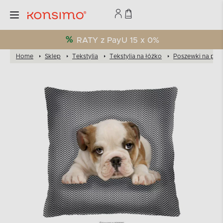
RATY z PayU 15 x 0%
Home
Sklep
Tekstylia
Tekstylia na łóżko
Poszewki na pod