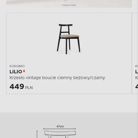
KONSIMO
K
LILIO
L
Krzesło vintage boucle ciemny beżowy/czarny
K
449
PLN