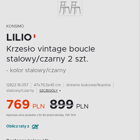
KONSIMO
LILIO
Krzesło vintage boucle
stalowy/czarny 2 szt.
- kolor stalowy/czarny
12822.16.057
47x76,5x45 cm
drewno bukowe/tkanina
stalowy/czarny
SZCZEGÓŁY
769
899
PLN
PLN
Najnizsza cena produktu z 30 dni przed obniżką:
769
PLN
Oblicz raty z