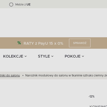
Kolekcja mebli LOFTY -45 %
i akcesoria
EPIRI
TEENS
Krzesła do jadalni
Zasłony
F
Liczba produktów:
Liczba produktów:
40
173
Meble z
UE
RATY z PayU 15 x 0%
SPRAWDŹ
KOLEKCJE
STYLE
POKOJE
niki do salonu
Narożnik modułowy do salonu w tkaninie sztruks ciemny z
-12%