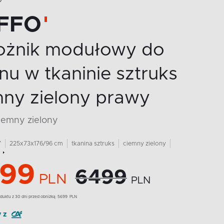
O
FFO
ożnik modułowy do
nu w tkaninie sztruks
mny zielony prawy
ciemny zielony
7
225x73x176/96 cm
tkanina sztruks
ciemny zielony
99
6499
PLN
PLN
duktu z 30 dni przed obniżką:
5699
PLN
y z