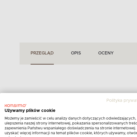
PRZEGLĄD
OPIS
OCENY
Opis i specyfikacja
Polityka prywa
Używamy plików cookie
Możemy je zamieścić w celu analizy danych dotyczących odwiedzających,
ulepszenia naszej strony internetowej, pokazania spersonalizowanych treści
zapewnienia Państwu wspaniałego doświadczenia na stronie internetowej.
uzyskać więcej informacji na temat plików cookie, których używamy, otwó
NAROŻNIK MODUŁOWY