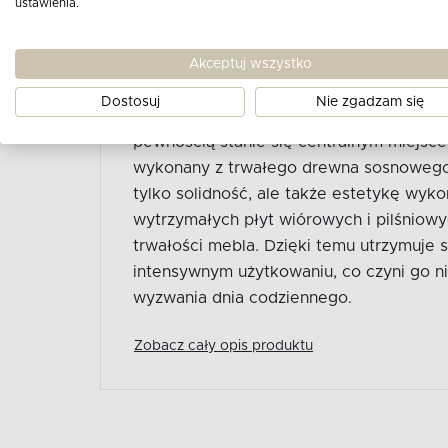
ustawienia.
SZTRUKS CIEMNY ZIE
CIEMNY ZIELONY
Opis produktu:
Akceptuj wszystko
Dostosuj
Nie zgadzam się
Narożnik modułowy do salonu w tkaninie 
pewnością stanie się centralnym miejsce
wykonany z trwałego drewna sosnowego
tylko solidność, ale także estetykę wyk
wytrzymałych płyt wiórowych i pilśniowy
trwałości mebla. Dzięki temu utrzymuje 
intensywnym użytkowaniu, co czyni go n
wyzwania dnia codziennego.
Zobacz cały opis produktu