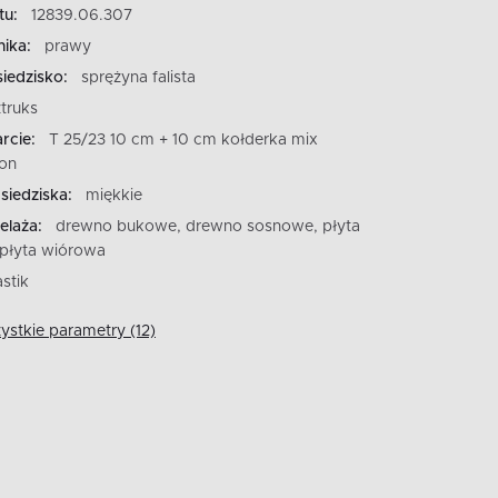
tu:
12839.06.307
ika:
prawy
iedzisko:
sprężyna falista
ztruks
rcie:
T 25/23 10 cm + 10 cm kołderka mix
kon
siedziska:
miękkie
elaża:
drewno bukowe, drewno sosnowe, płyta
 płyta wiórowa
astik
stkie parametry (12)