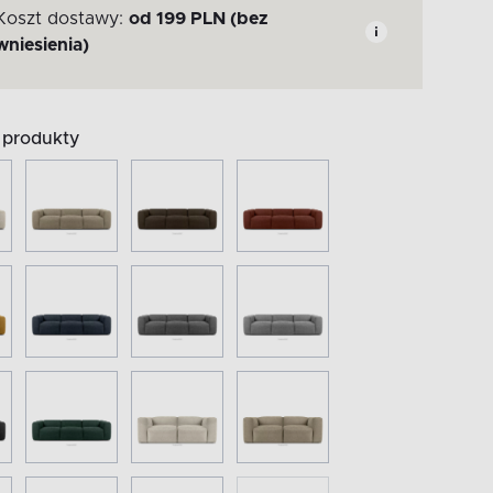
Koszt dostawy:
od
199
PLN
(bez
wniesienia)
produkty