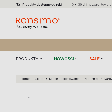
Lampy
Kolekcja narożników RATLO -39 %
VICTO
ELEGANT
Zastawy stołowe 
Liczba produktów:
Liczba produktów:
71
864
Produkty
dostępne od ręki
30 dni
na zwrot towaru
stołowe
Tekstylia
PRODUKTY
NOWOŚCI
SALE
Home
Sklep
Meble tapicerowane
Narożniki
Naroż