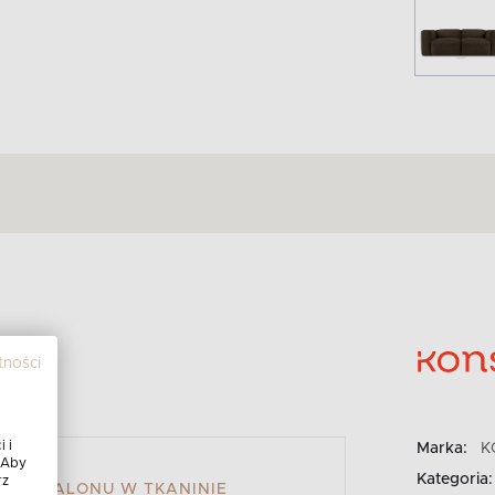
tności
 i
Marka:
K
 Aby
Kategoria:
rz
 DO SALONU W TKANINIE