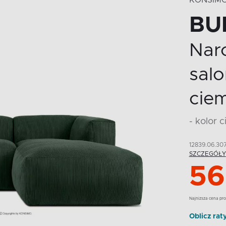
KONSIM
BU
Nar
salo
cie
- kolor 
12839.06.30
SZCZEGÓŁY
56
Najnizsza cena pro
Oblicz rat