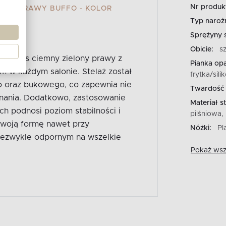
Nr produk
LONY PRAWY BUFFO - KOLOR
Typ narożn
Sprężyny s
Obicie:
s
sztruks ciemny zielony prawy z
Pianka opa
m w każdym salonie. Stelaż został
frytka/sili
 oraz bukowego, co zapewnia nie
Twardość 
onania. Dodatkowo, zastosowanie
Materiał st
ch podnosi poziom stabilności i
pilśniowa,
swoją formę nawet przy
Nóżki:
Pl
iezwykle odpornym na wszelkie
Pokaż wszy