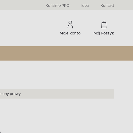
PRIMA
KIDS
Komody, szafki RTV, witryny...
-33 %
irany
Liczba produktów:
Liczba produktów:
274
60
Konsimo PRO
Idea
Kontakt
Moje konto
Mój koszyk
ielony prawy