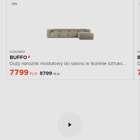
-11%
-
KONSIMO
K
BUFFO
Duży narożnik modułowy do salonu w tkaninie sztruks...
D
7799
8799
PLN
PLN