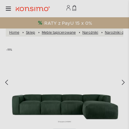
RATY z PayU 15 x 0%
Home
Sklep
Meble tapicerowane
Narożniki
Narożniki do 
-11%