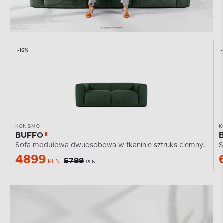
-16%
KONSIMO
K
BUFFO
Sofa modułowa dwuosobowa w tkaninie sztruks ciemny...
S
4899
5799
PLN
PLN