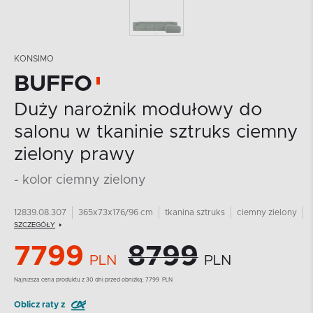
KONSIMO
BUFFO
Duży narożnik modułowy do
salonu w tkaninie sztruks ciemny
zielony prawy
- kolor ciemny zielony
12839.08.307
365x73x176/96 cm
tkanina sztruks
ciemny zielony
SZCZEGÓŁY
7799
8799
PLN
PLN
Najnizsza cena produktu z 30 dni przed obniżką:
7799
PLN
Oblicz raty z