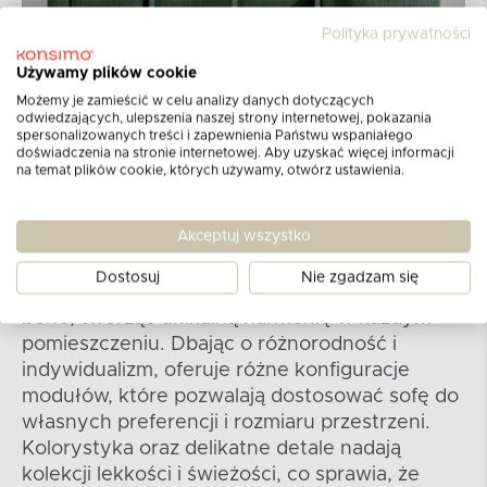
Polityka prywatności
Używamy plików cookie
Możemy je zamieścić w celu analizy danych dotyczących
odwiedzających, ulepszenia naszej strony internetowej, pokazania
spersonalizowanych treści i zapewnienia Państwu wspaniałego
doświadczenia na stronie internetowej. Aby uzyskać więcej informacji
na temat plików cookie, których używamy, otwórz ustawienia.
Kolekcja BUFFO
Akceptuj wszystko
Kolekcja sof i narożników modułowych oraz
foteli nie tylko podkreśla nowoczesność i
Dostosuj
Nie zgadzam się
elegancję, ale również nawiązuje do stylu
boho, tworząc unikalną harmonię w każdym
pomieszczeniu. Dbając o różnorodność i
indywidualizm, oferuje różne konfiguracje
modułów, które pozwalają dostosować sofę do
własnych preferencji i rozmiaru przestrzeni.
Kolorystyka oraz delikatne detale nadają
kolekcji lekkości i świeżości, co sprawia, że