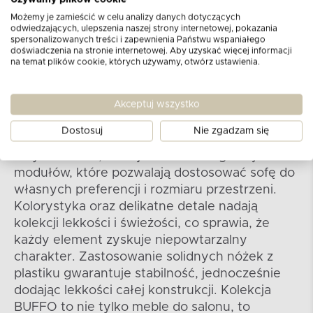
Możemy je zamieścić w celu analizy danych dotyczących
odwiedzających, ulepszenia naszej strony internetowej, pokazania
Kolekcja BUFFO
spersonalizowanych treści i zapewnienia Państwu wspaniałego
doświadczenia na stronie internetowej. Aby uzyskać więcej informacji
na temat plików cookie, których używamy, otwórz ustawienia.
Kolekcja sof i narożników modułowych oraz
foteli nie tylko podkreśla nowoczesność i
Akceptuj wszystko
elegancję, ale również nawiązuje do stylu
boho, tworząc unikalną harmonię w każdym
Dostosuj
Nie zgadzam się
pomieszczeniu. Dbając o różnorodność i
indywidualizm, oferuje różne konfiguracje
modułów, które pozwalają dostosować sofę do
własnych preferencji i rozmiaru przestrzeni.
Kolorystyka oraz delikatne detale nadają
kolekcji lekkości i świeżości, co sprawia, że
każdy element zyskuje niepowtarzalny
charakter. Zastosowanie solidnych nóżek z
plastiku gwarantuje stabilność, jednocześnie
dodając lekkości całej konstrukcji. Kolekcja
BUFFO to nie tylko meble do salonu, to