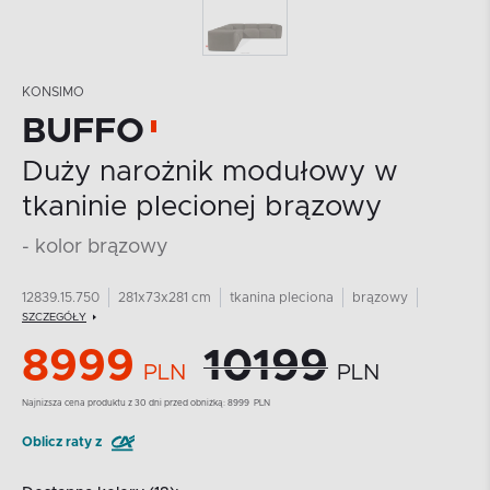
KONSIMO
BUFFO
Duży narożnik modułowy w
tkaninie plecionej brązowy
- kolor brązowy
12839.15.750
281x73x281 cm
tkanina pleciona
brązowy
SZCZEGÓŁY
8999
10199
PLN
PLN
Najnizsza cena produktu z 30 dni przed obniżką:
8999
PLN
Oblicz raty z