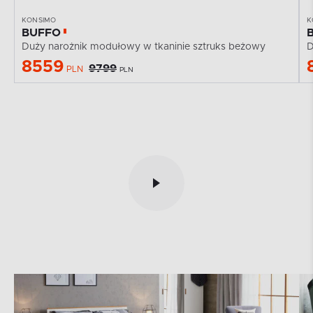
KONSIMO
K
BUFFO
Duży narożnik modułowy w tkaninie sztruks beżowy
D
8559
9799
PLN
PLN