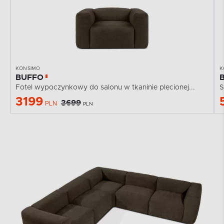
KONSIMO
K
BUFFO
Fotel wypoczynkowy do salonu w tkaninie plecionej...
3199
3699
PLN
PLN